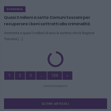
ECONOMIA
Quasi 3 milioni a sette Comuni toscani per
recuperare i beni sottratti alla criminalità
Ammonta a quasi 3 milioni di euro la somma che la Regione
Toscana [...]
Next
1
2
3
…
104
»
Page
ULTIMI ARTICOLI