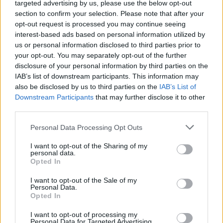
sufficiente per riportare il gas allo stato gassoso. Il metano
targeted advertising by us, please use the below opt-out
section to confirm your selection. Please note that after your
a temperatura ambiente ottenuto dal processo di
opt-out request is processed you may continue seeing
rigassificazione viene poi compresso e immesso in un
interest-based ads based on personal information utilized by
us or personal information disclosed to third parties prior to
gasdotto che parte dalla Fsru e arriva fino alla rete di
your opt-out. You may separately opt-out of the further
trasporto nazionale. Da qualche giorno, per una durata di 6
disclosure of your personal information by third parties on the
mesi, è avviata la sperimentazione dello “sdoganamento in
IAB’s list of downstream participants. This information may
also be disclosed by us to third parties on the
IAB’s List of
mare”, volto a snellire e velocizzare il traffico di
Downstream Participants
that may further disclose it to other
Gnl nell’area portuale di Piombino.
third parties.
Personal Data Processing Opt Outs
I want to opt-out of the Sharing of my
personal data.
Opted In
I want to opt-out of the Sale of my
Personal Data.
Opted In
I want to opt-out of processing my
Personal Data for Targeted Advertising.