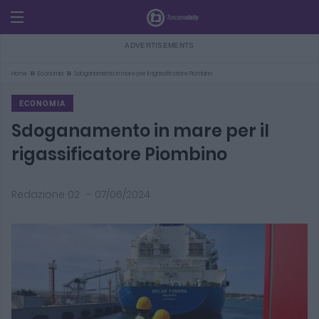
»
»
Home
Economia
Sdoganamento in mare per il rigassificatore Piombino
ECONOMIA
Sdoganamento in mare per il
rigassificatore Piombino
Redazione 02
-
07/06/2024