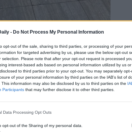
aily -
Do Not Process My Personal Information
to opt-out of the sale, sharing to third parties, or processing of your per
formation for targeted advertising by us, please use the below opt-out s
, il locale si è trasformato in un villaggio
r selection. Please note that after your opt-out request is processed y
hanno potuto vivere insieme momenti
eing interest-based ads based on personal information utilized by us or
disclosed to third parties prior to your opt-out. You may separately opt-
o protagonisti animazione per bambini,
losure of your personal information by third parties on the IAB’s list of
rese a tema natalizio, in un’atmosfera calda e
. This information may also be disclosed by us to third parties on the
IA
 comunità.
Participants
that may further disclose it to other third parties.
 è stato un obiettivo ancora più importante:
l Data Processing Opt Outs
ondazione Meyer
, l’eccellenza pediatrica che
stive, cure meno invasive e un supporto
o opt-out of the Sharing of my personal data.