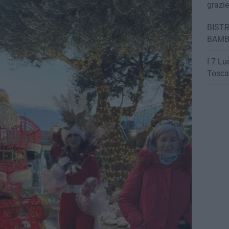
grazi
BISTR
BAMB
I 7 Lu
Tosca