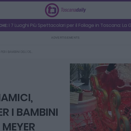
I 7 Luoghi Più Spettacolari per il Foliage in Toscana: La
CHE:
PER I BAMBINI DELL’OS…
AMICI,
R I BAMBINI
 MEYER