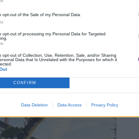
In
 ricoverati.
o opt-out of the Sale of my Personal Data.
In
to insieme, vale ancora di più”, spiegano dal
to opt-out of processing my Personal Data for Targeted
abbiamo scelto di sostenere in modo ancora più
ing.
In
 un impegno che portiamo avanti da anni, ma
o opt-out of Collection, Use, Retention, Sale, and/or Sharing
te: perché donare speranza, soprattutto ai più
ersonal Data that Is Unrelated with the Purposes for which it
lected.
e che possiamo fare.”
Out
CONFIRM
Data Deletion
Data Access
Privacy Policy