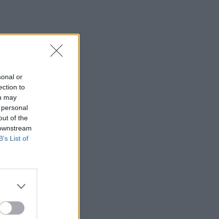
sonal or
ection to
ou may
 personal
out of the
 downstream
B’s List of