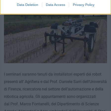
Data Deletion
Data Access
Privacy Policy
I seminari saranno tenuti da installatori esperti dei robot
presenti all’ Agrifiera e dal Prof. Daniele Sarri dell’Università
di Firenze, ricercatore nel settore dell’automazione e della
robotica agricola. Gli appuntamenti sono organizzati
dal Prof. Marco Fontanelli, del Dipartimento di Scienze