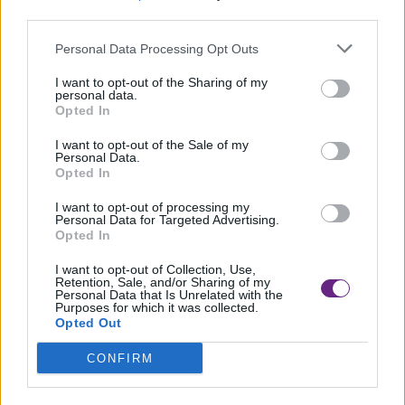
third parties.
La piattaforma è dotata di quattro ruote motrici sterzanti,
Personal Data Processing Opt Outs
è completamente elettrica e può fare molte operazioni in
I want to opt-out of the Sharing of my
personal data.
campo, anche grazie ad un apposito braccio robotico,
Opted In
come la distribuzione di agrofarmaci a dose variabile, il
I want to opt-out of the Sale of my
controllo meccanico della flora spontanea, la raccolta di
Personal Data.
Opted In
oggetti o campioni ed il monitoraggio della coltura
mediante camere e sensori. Ne sono state costruite due
I want to opt-out of processing my
Personal Data for Targeted Advertising.
versioni, una per il contesto viticolo e l’altra per quello
Opted In
orticolo. Il robot potrà essere osservato in azione nell’area
I want to opt-out of Collection, Use,
Retention, Sale, and/or Sharing of my
esterna allo spazio convegni.
Personal Data that Is Unrelated with the
Purposes for which it was collected.
Opted Out
CONFIRM