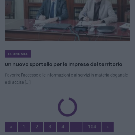
ECONOMIA
Un nuovo sportello per le imprese del territorio
Favorire l’accesso alle informazioni e ai servizi in materia doganale
e di accise [...]
Previous
Next
«
1
2
3
4
…
104
»