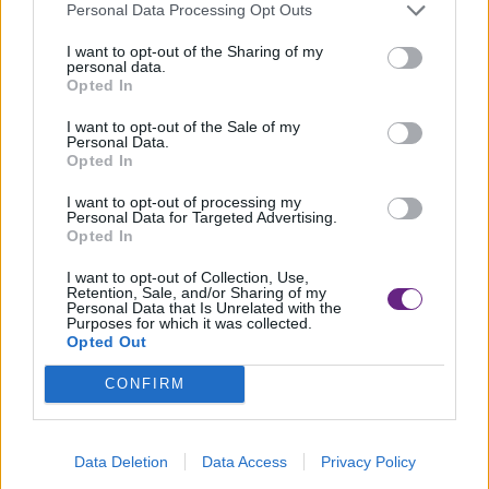
Unione Industriale Pisana e Banco Bpm hanno siglato questa
Personal Data Processing Opt Outs
mattina, nella sede dell’UIP, [...]
I want to opt-out of the Sharing of my
personal data.
Opted In
I want to opt-out of the Sale of my
Personal Data.
Opted In
I want to opt-out of processing my
Personal Data for Targeted Advertising.
Opted In
I want to opt-out of Collection, Use,
Retention, Sale, and/or Sharing of my
Personal Data that Is Unrelated with the
Purposes for which it was collected.
Opted Out
CONFIRM
Data Deletion
Data Access
Privacy Policy
ECONOMIA