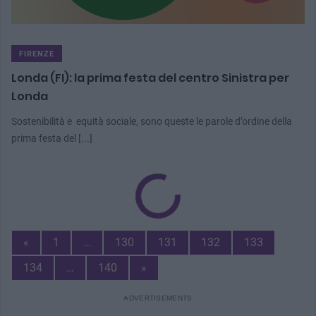
FIRENZE
Londa (FI): la prima festa del centro Sinistra per
Londa
Sostenibilità e equità sociale, sono queste le parole d’ordine della
prima festa del [...]
Previous
«
1
…
130
131
132
133
Page
Next
134
…
140
»
Page