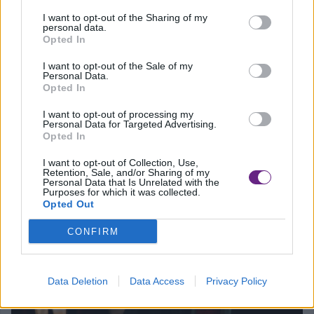
I want to opt-out of the Sharing of my
personal data.
Opted In
CULTURA
I want to opt-out of the Sale of my
Scandicci: festival Moving Stories
Personal Data.
Opted In
Al Teatro Studio ‘Mila Pieralli’ di Scandicci, con il festival Moving
Stories, diretto da [...]
I want to opt-out of processing my
Personal Data for Targeted Advertising.
Opted In
I want to opt-out of Collection, Use,
Retention, Sale, and/or Sharing of my
Personal Data that Is Unrelated with the
Purposes for which it was collected.
Opted Out
CONFIRM
Data Deletion
Data Access
Privacy Policy