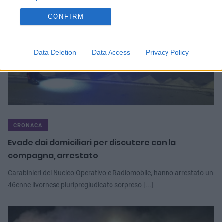
CONFIRM
Data Deletion
Data Access
Privacy Policy
CRONACA
Evade dai domiciliari per discutere con la
compagna, arrestato
Carabinieri del Nucleo Operativo e Radiomobile, hanno arrestato un
46enne livornese pluripregiudicato sorpreso [...]