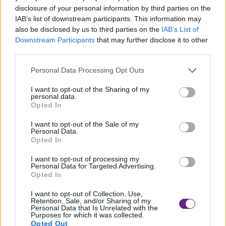
disclosure of your personal information by third parties on the
IAB’s list of downstream participants. This information may
also be disclosed by us to third parties on the
IAB’s List of
Downstream Participants
that may further disclose it to other
third parties.
Personal Data Processing Opt Outs
I want to opt-out of the Sharing of my
personal data.
Opted In
CARRARA
Rapinavano anziani ai bancomat, due arresti
I want to opt-out of the Sale of my
Personal Data.
Opted In
– Due rapinatori seriali di origine romena sono stati arrestati al
termine di [...]
I want to opt-out of processing my
Personal Data for Targeted Advertising.
Opted In
I want to opt-out of Collection, Use,
Retention, Sale, and/or Sharing of my
Personal Data that Is Unrelated with the
Purposes for which it was collected.
Opted Out