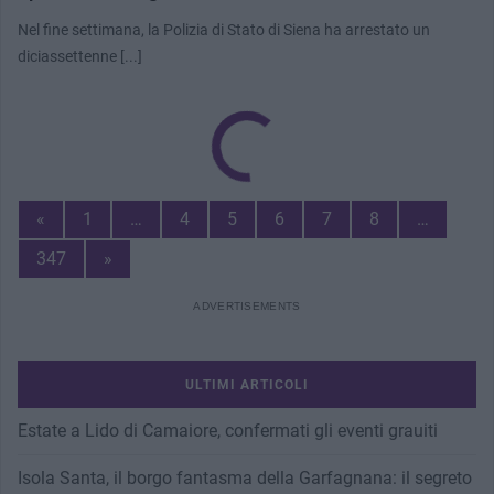
Nel fine settimana, la Polizia di Stato di Siena ha arrestato un
diciassettenne [...]
Previous
«
1
…
4
5
6
7
8
…
Page
Next
347
»
Page
ULTIMI ARTICOLI
Estate a Lido di Camaiore, confermati gli eventi grauiti
Isola Santa, il borgo fantasma della Garfagnana: il segreto