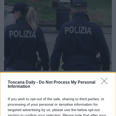
Toscana Daily -
Do Not Process My Personal
CRONACA
Information
Droga, due arresti e due denunce a Siena
If you wish to opt-out of the sale, sharing to third parties, or
Continua l’attività di controllo del territorio della Polizia di Stato
processing of your personal or sensitive information for
disposta dal Questore [...]
targeted advertising by us, please use the below opt-out
section to confirm your selection. Please note that after your