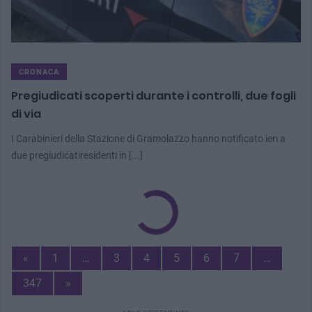
CRONACA
Pregiudicati scoperti durante i controlli, due fogli
di via
I Carabinieri della Stazione di Gramolazzo hanno notificato ieri a
due pregiudicatiresidenti in [...]
Previous
«
1
…
3
4
5
6
7
…
Page
Next
347
»
Page