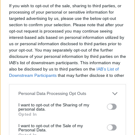
dove i Nuclei Sommozzatori di Livorno e Firenze si sono
If you wish to opt-out of the sale, sharing to third parties, or
processing of your personal or sensitive information for
alternati con ricerche sia in acqua che strumentali e dove è
targeted advertising by us, please use the below opt-out
stato trovato il corpo della donna senza vitra.
section to confirm your selection. Please note that after your
opt-out request is processed you may continue seeing
interest-based ads based on personal information utilized by
us or personal information disclosed to third parties prior to
your opt-out. You may separately opt-out of the further
disclosure of your personal information by third parties on the
IAB’s list of downstream participants. This information may
also be disclosed by us to third parties on the
IAB’s List of
Downstream Participants
that may further disclose it to other
third parties.
Personal Data Processing Opt Outs
I want to opt-out of the Sharing of my
personal data.
Opted In
Sul posto in Carabinieri di Bientina e molteplici squadre di
I want to opt-out of the Sale of my
volontariato. In mattinata era intervenuto per le ricerche
Personal Data.
Opted In