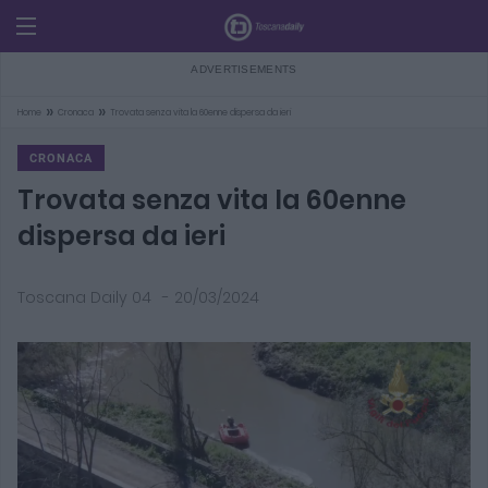
»
»
Home
Cronaca
Trovata senza vita la 60enne dispersa da ieri
CRONACA
Trovata senza vita la 60enne
dispersa da ieri
Toscana Daily 04
-
20/03/2024