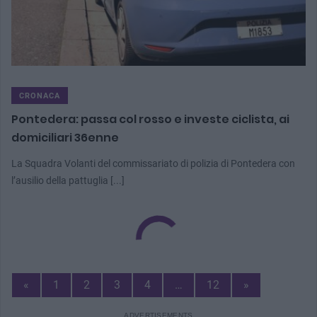
CRONACA
Pontedera: passa col rosso e investe ciclista, ai
domiciliari 36enne
La Squadra Volanti del commissariato di polizia di Pontedera con
l’ausilio della pattuglia [...]
Previous
Next
«
1
2
3
4
…
12
»
Page
Page