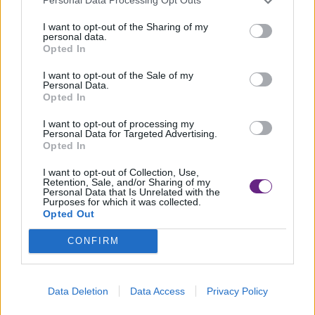
Personal Data Processing Opt Outs
I want to opt-out of the Sharing of my
personal data.
Opted In
I want to opt-out of the Sale of my
Personal Data.
Opted In
I want to opt-out of processing my
Personal Data for Targeted Advertising.
Opted In
I want to opt-out of Collection, Use,
Retention, Sale, and/or Sharing of my
Personal Data that Is Unrelated with the
Purposes for which it was collected.
Opted Out
CONFIRM
CRONACA
Si ribalta in Fi-Pi-LI, traportato a Cisanello un
Data Deletion
Data Access
Privacy Policy
51enne di Pontedera