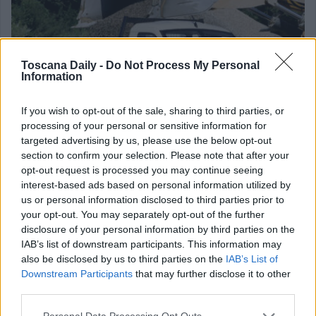
Toscana Daily -
Do Not Process My Personal
Information
If you wish to opt-out of the sale, sharing to third parties, or
processing of your personal or sensitive information for
targeted advertising by us, please use the below opt-out
section to confirm your selection. Please note that after your
opt-out request is processed you may continue seeing
interest-based ads based on personal information utilized by
ECONOMIA
us or personal information disclosed to third parties prior to
your opt-out. You may separately opt-out of the further
Il Gruppo Piaggio e Foton Motor Groupestendono
disclosure of your personal information by third parties on the
la partnership ai veicoli commerciali leggeri
IAB’s list of downstream participants. This information may
elettrici
also be disclosed by us to third parties on the
IAB’s List of
Downstream Participants
that may further disclose it to other
Il CEO di Piaggio & C. S.p.A. (PIA.MI), Michele Colaninno, ed il Vice-
third parties.
President [...]