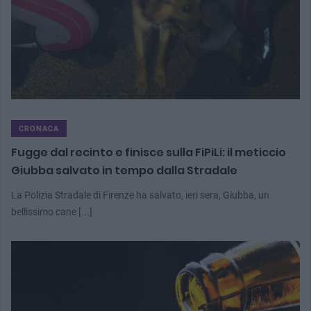
CRONACA
Fugge dal recinto e finisce sulla FiPiLi: il meticcio
Giubba salvato in tempo dalla Stradale
La Polizia Stradale di Firenze ha salvato, ieri sera, Giubba, un
bellissimo cane [...]