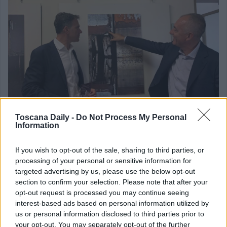
Toscana Daily -
Do Not Process My Personal
Information
LIFE STYLE
If you wish to opt-out of the sale, sharing to third parties, or
processing of your personal or sensitive information for
Il sindaco di Pisa alla mostra sul Padule del Lago
targeted advertising by us, please use the below opt-out
E’ stato Michele Conti, sindaco di Pisa e rappresentante della
section to confirm your selection. Please note that after your
opt-out request is processed you may continue seeing
Comunità Parco Migliarino [...]
interest-based ads based on personal information utilized by
us or personal information disclosed to third parties prior to
your opt-out. You may separately opt-out of the further