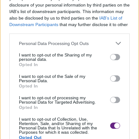
disclosure of your personal information by third parties on the
IAB’s list of downstream participants. This information may
also be disclosed by us to third parties on the
IAB’s List of
Downstream Participants
that may further disclose it to other
third parties.
Personal Data Processing Opt Outs
I want to opt-out of the Sharing of my
personal data.
Opted In
I want to opt-out of the Sale of my
Personal Data.
Opted In
CRONACA
I want to opt-out of processing my
Minorenne intossicata dall’alcol, il questore
Personal Data for Targeted Advertising.
Opted In
chiude un locale
I want to opt-out of Collection, Use,
Il Questore della Provincia di Pisa, dottor Paolo Rossi, ha disposto
Retention, Sale, and/or Sharing of my
Personal Data that Is Unrelated with the
ai sensi [...]
Purposes for which it was collected.
Opted Out