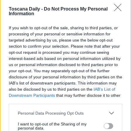
Toscana Daily -
Do Not Process My Personal
Information
If you wish to opt-out of the sale, sharing to third parties, or
processing of your personal or sensitive information for
targeted advertising by us, please use the below opt-out
section to confirm your selection. Please note that after your
opt-out request is processed you may continue seeing
interest-based ads based on personal information utilized by
us or personal information disclosed to third parties prior to
your opt-out. You may separately opt-out of the further
CRONACA
disclosure of your personal information by third parties on the
Gli ospiti della struttura di accoglienza messi a
IAB’s list of downstream participants. This information may
also be disclosed by us to third parties on the
IAB’s List of
lavorare per 97 centesimi l’ora, 10 arresti
Downstream Participants
that may further disclose it to other
Operazione contro il caporalato: scoperto un sistema di utilizzo
third parties.
illecito di cittadini extracomunitari [...]
Personal Data Processing Opt Outs
I want to opt-out of the Sharing of my
personal data.