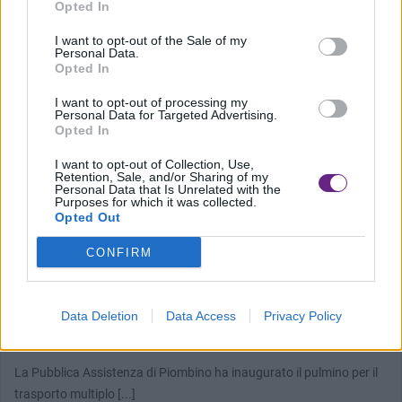
Opted In
I want to opt-out of the Sale of my
Personal Data.
Opted In
I want to opt-out of processing my
Personal Data for Targeted Advertising.
Opted In
I want to opt-out of Collection, Use,
Retention, Sale, and/or Sharing of my
Personal Data that Is Unrelated with the
Purposes for which it was collected.
Opted Out
CONFIRM
PIOMBINO
Un nuovo pulmino per la pubblica assistenza di
Data Deletion
Data Access
Privacy Policy
Piombino
La Pubblica Assistenza di Piombino ha inaugurato il pulmino per il
trasporto multiplo [...]