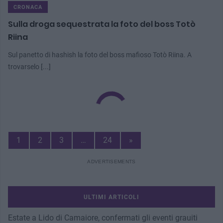
CRONACA
Sulla droga sequestrata la foto del boss Totò
Riina
Sul panetto di hashish la foto del boss mafioso Totò Riina. A
trovarselo [...]
Next
1
2
3
…
24
»
Page
ULTIMI ARTICOLI
Estate a Lido di Camaiore, confermati gli eventi grauiti