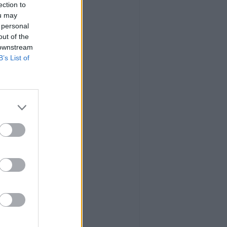
ection to
ou may
 personal
out of the
 downstream
B’s List of