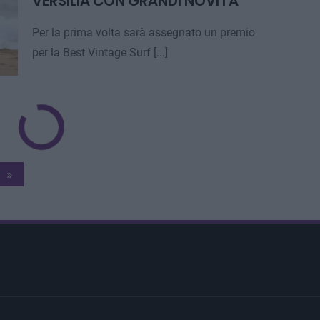
VERSILIA CON GRANDI NOVITÀ
Per la prima volta sarà assegnato un premio
per la Best Vintage Surf [...]
Next
»
Page