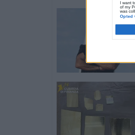
I want t
of my P
was col
Opted 