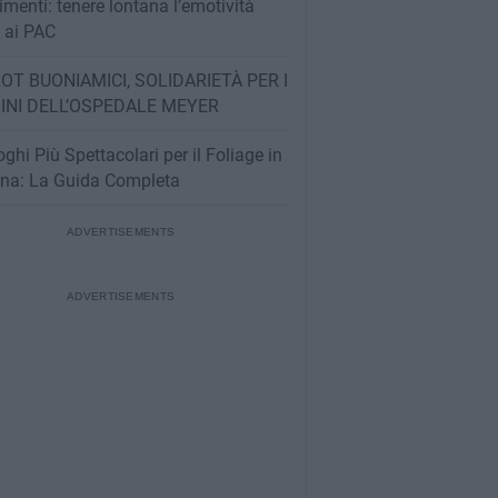
imenti: tenere lontana l’emotività
e ai PAC
OT BUONIAMICI, SOLIDARIETÀ PER I
INI DELL’OSPEDALE MEYER
oghi Più Spettacolari per il Foliage in
na: La Guida Completa