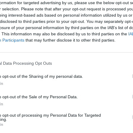
PROMESSA ITALIANA DEL
formation for targeted advertising by us, please use the below opt-out s
r selection. Please note that after your opt-out request is processed y
BIG WAVE SFIDA I GIGANTI DI
eing interest-based ads based on personal information utilized by us or
NAZARÈ
disclosed to third parties prior to your opt-out. You may separately opt-
losure of your personal information by third parties on the IAB’s list of
VIAREGGIO, 25 giugno 2025 – La terza
. This information may also be disclosed by us to third parties on the
IA
Participants
that may further disclose it to other third parties.
edizione di Lido Wave, l’evento di punta
del [...]
l Data Processing Opt Outs
CULTURA
o opt-out of the Sharing of my personal data.
LIDO WAVE 2025: QUANDO LA
In
MUSICA INCONTRA LA TAVOLA
o opt-out of the Sale of my Personal Data.
In
L’innovazione sostenibile approda a
Lido Wave 2025 con una novità che
to opt-out of processing my Personal Data for Targeted
ing.
promette di stupire: le chitarre [...]
In