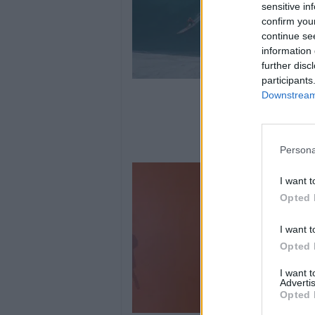
sensitive in
confirm you
continue se
information 
further disc
participants
Downstream 
Persona
I want t
Opted 
I want t
Opted 
I want 
Advertis
Opted 