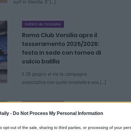
surf in Versilia. E’ [...]
EVENTI IN TOSCANA
Roma Club Versilia apre il
tesseramento 2025/2026:
festa in sede con torneo di
calcio balilla
Il 28 giugno al via la campagna
associativa con quote invariate e una [...]
EVENTI IN TOSCANA
aily -
Do Not Process My Personal Information
LIDO WAVE 2025:
ROBBERT BLAKEY, LA GIOVANE
to opt-out of the sale, sharing to third parties, or processing of your per