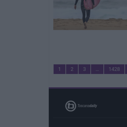
1
2
3
…
1428