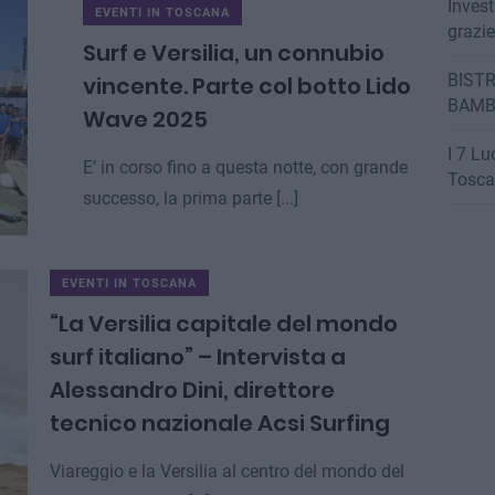
Invest
EVENTI IN TOSCANA
grazi
Surf e Versilia, un connubio
BISTR
vincente. Parte col botto Lido
BAMB
Wave 2025
I 7 Lu
E’ in corso fino a questa notte, con grande
Tosca
successo, la prima parte [...]
EVENTI IN TOSCANA
“La Versilia capitale del mondo
surf italiano” – Intervista a
Alessandro Dini, direttore
tecnico nazionale Acsi Surfing
Viareggio e la Versilia al centro del mondo del