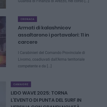
Guardia di Finanza di Arezzo, nel corso [...]
CRONACA
Armati di kalashnicov
assaltarono i portavalori: 11 in
carcere
I Carabinieri del Comando Provinciale di
Livorno, coadiuvati dall’Arma territoriale
competente e da [...]
CAMAIORE
LIDO WAVE 2025: TORNA
L’EVENTO DI PUNTA DEL SURF IN