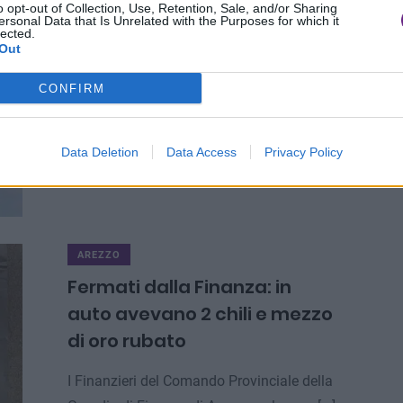
o opt-out of Collection, Use, Retention, Sale, and/or Sharing
ersonal Data that Is Unrelated with the Purposes for which it
lected.
EVENTI IN TOSCANA
Out
Surf, il leggendario Ross
CONFIRM
Clarke-Jones in Versilia
La terza edizione di Lido Wave, l’evento di
Data Deletion
Data Access
Privacy Policy
punta del surf in Toscana, [...]
AREZZO
Fermati dalla Finanza: in
auto avevano 2 chili e mezzo
di oro rubato
I Finanzieri del Comando Provinciale della