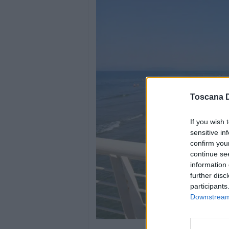
Toscana D
If you wish 
sensitive in
confirm you
continue se
information 
further disc
participants
Downstream 