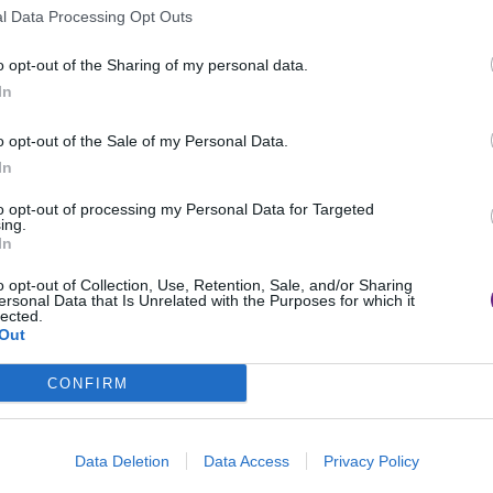
l Data Processing Opt Outs
– che si trova l’epicentro del surf nazionale. Qui è
e si è diffuso questo sport e quindi è considerato
o opt-out of the Sharing of my personal data.
In
rio a Viareggio ha sede Acsi Surfing che è questo
overe il surf a un livello non solo agonistico,
o opt-out of the Sale of my Personal Data.
di legati a questo sport”. Oggi Acsi Surfing
In
e sul territorio “Chiaramente – spiega Dini – c’è
to opt-out of processing my Personal Data for Targeted
 toscane affiliate, però abbiamo avuto un tal
ing.
In
 rapidamente diffusa anche nel Lazio, che è la
o opt-out of Collection, Use, Retention, Sale, and/or Sharing
ro di praticanti e di associazioni, in Sardegna,
ersonal Data that Is Unrelated with the Purposes for which it
lected.
 è un grande successo che il settore ha avuto fin
Out
si si occupa anche di formazione. “Organizziamo
CONFIRM
tori surf e surfskate, che è comunque molto
i poi, grazie ai brevetti che rilasciamo, trovano
 casi anche per tutto l’anno”. Acsi Surfing sarà
Data Deletion
Data Access
Privacy Policy
Wave, la manifestazione di scena dal 16 al 19