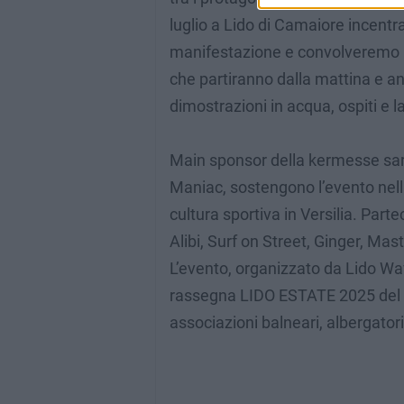
luglio a Lido di Camaiore incentra
manifestazione e convolveremo le p
che partiranno dalla mattina e an
dimostrazioni in acqua, ospiti e la
Main sponsor della kermesse sar
Maniac, sostengono l’evento nell
cultura sportiva in Versilia. Part
Alibi, Surf on Street, Ginger, Mast
L’evento, organizzato da Lido Wave
rassegna LIDO ESTATE 2025 del 
associazioni balneari, albergator