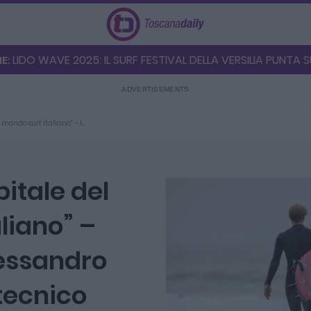
LIDO WAVE 2025: IL SURF FESTIVAL DELLA VERSILIA PUNTA SUL
HE:
l mondo surf italiano” – I…
pitale del
liano” –
lessandro
 tecnico