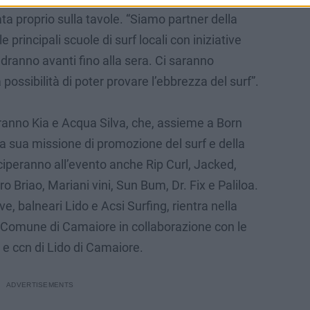
ta proprio sulla tavole. “Siamo partner della
rincipali scuole di surf locali con iniziative
dranno avanti fino alla sera. Ci saranno
 possibilità di poter provare l’ebbrezza del surf”.
anno Kia e Acqua Silva, che, assieme a Born
a sua missione di promozione del surf e della
eciperanno all’evento anche Rip Curl, Jacked,
ro Briao, Mariani vini, Sun Bum, Dr. Fix e Paliloa.
, balneari Lido e Acsi Surfing, rientra nella
Comune di Camaiore in collaborazione con le
i e ccn di Lido di Camaiore.