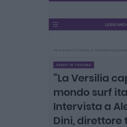
LEGGI ANC
»
»
Home
Eventi in Toscana
“La Versilia capitale de
EVENTI IN TOSCANA
“La Versilia ca
mondo surf ita
Intervista a A
Dini, direttore