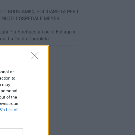
OT BUONIAMICI, SOLIDARIETÀ PER I
INI DELL’OSPEDALE MEYER
oghi Più Spettacolari per il Foliage in
na: La Guida Completa
sonal or
ection to
ou may
 personal
out of the
 downstream
B’s List of