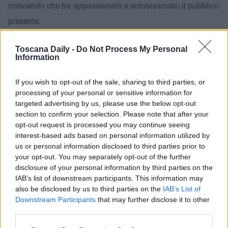
crescendo che ha appassionato e entusiasmato il pubblico
presente.
In particolare Karima ha interpretato, tra gli altri, alcuni
Toscana Daily -
Do Not Process My Personal
brani del maestro Burt Bacharach, uno tra i più noti e
Information
importanti compositori musicali al mondo, con cui la
cantante livornese ha collaborato a lungo.
If you wish to opt-out of the sale, sharing to third parties, or
processing of your personal or sensitive information for
targeted advertising by us, please use the below opt-out
Anche questo appuntamento era riservato ai pazienti
section to confirm your selection. Please note that after your
opt-out request is processed you may continue seeing
oncologici, ai loro familiari, agli operatori sanitari e a tutti
interest-based ads based on personal information utilized by
coloro che volevano ascoltare buona musica lasciandosi
us or personal information disclosed to third parties prior to
your opt-out. You may separately opt-out of the further
trasportare dalle emozioni.
disclosure of your personal information by third parties on the
IAB’s list of downstream participants. This information may
also be disclosed by us to third parties on the
IAB’s List of
Downstream Participants
that may further disclose it to other
Grazie ai tanti amici che hanno prontamente e
third parties.
generosamente risposto all’appello di Andrea Mambrini,