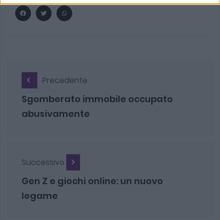
Precedente
Sgomberato immobile occupato
abusivamente
Successivo
Gen Z e giochi online: un nuovo
legame