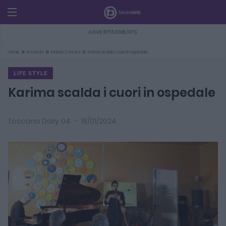
»
»
»
Home
Provincia
Massa-Carrara
Karima scalda i cuori in ospedale
LIFE STYLE
Karima scalda i cuori in ospedale
Toscana Daily 04
-
18/01/2024