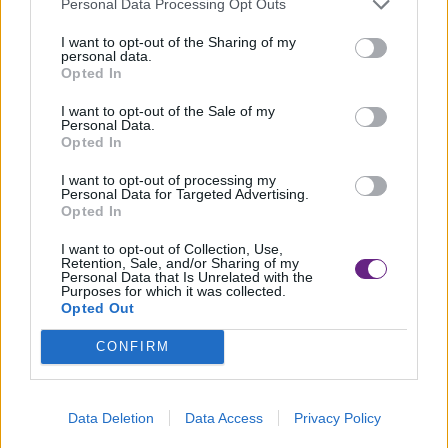
Personal Data Processing Opt Outs
direttore dell’Oncologia apuana e organizzatore degli
eventi per l’associazione, con questo concerto di Karima e
I want to opt-out of the Sharing of my
personal data.
Piero Frassi è stato anche inaugurato il nuovo e moderno
Opted In
impianto di amplificazione.
I want to opt-out of the Sale of my
Personal Data.
Opted In
I want to opt-out of processing my
“Ringrazio ancora tutti gli amici dell’associazione Donatori
Personal Data for Targeted Advertising.
Opted In
di musica e dell’Oncologia apuana – ha detto il dottor
Mambrini – per aver permesso, dopo il furto avvenuto
I want to opt-out of Collection, Use,
Retention, Sale, and/or Sharing of my
appena un mese fa, di poter prontamente acquistare un
Personal Data that Is Unrelated with the
Purposes for which it was collected.
nuovo impianto di amplificazione che ci consente di
Opted Out
continuare ad ospitare numerosi artisti, che ci regalano
CONFIRM
ogni volta emozioni così belle”.
Data Deletion
Data Access
Privacy Policy