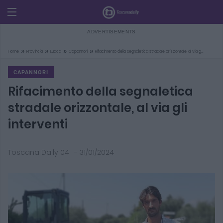
»
»
»
»
Home
Provincia
Lucca
Capannori
Rifacimento della segnaletica stradale orizzontale, al via g…
CAPANNORI
Rifacimento della segnaletica
stradale orizzontale, al via gli
interventi
Toscana Daily 04
-
31/01/2024