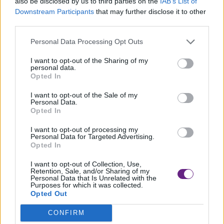
also be disclosed by us to third parties on the
IAB’s List of
Downstream Participants
that may further disclose it to other
third parties.
Personal Data Processing Opt Outs
Le strade interessate dal rifacimento della segnaletica: Via
I want to opt-out of the Sharing of my
personal data.
del Popolo, via della
Opted In
Piscina (Capannori); incrocio all’Osteria (Lammari),
I want to opt-out of the Sale of my
incrocio via Pesciatina-Via Berti
Personal Data.
Opted In
(Lunata), incrocio via dell’Isola-via della Madonnina;
parcheggio di San Gennaro; via del
I want to opt-out of processing my
Personal Data for Targeted Advertising.
Marginone, incrocio via Pian di Casciana – Via del
Opted In
Giardinetto; via della Rimembranza,
I want to opt-out of Collection, Use,
Retention, Sale, and/or Sharing of my
via Paolinelli, via S.Donnino (Marlia); via del Casalino, via
Personal Data that Is Unrelated with the
Purposes for which it was collected.
della Chiesa (Tassignano); via
Opted Out
Romana vecchia (dalla chiesa a via Domenico Chelini);
CONFIRM
parcheggio dell’autostrada; via di