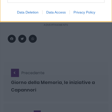
Tiglio; via della Cateratta (Zone).
Data Deletion
Data Access
Privacy Policy
Precedente
Giorno della Memoria, le iniziative a
Capannori