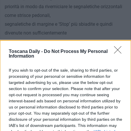
priorità in modo da riverniciare le segnaletiche orizzontali
come strisce pedonali,
segnaletiche di margine e ‘Stop’ più sbiadite e quindi
divenute non sufficientemente
visibili. I lavori sono partiti in questi giorni. Queste opere
testimoniano la nostra concreta
Toscana Daily -
Do Not Process My Personal
Information
attenzione ad una buona manutenzione e all’efficienza
della nostra viabilità”.
If you wish to opt-out of the sale, sharing to third parties, or
processing of your personal or sensitive information for
targeted advertising by us, please use the below opt-out
section to confirm your selection. Please note that after your
opt-out request is processed you may continue seeing
interest-based ads based on personal information utilized by
us or personal information disclosed to third parties prior to
your opt-out. You may separately opt-out of the further
disclosure of your personal information by third parties on the
IAB’s list of downstream participants. This information may