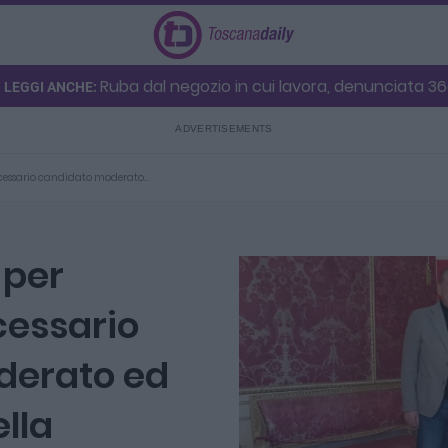
Ruba dal negozio in cui lavora, denunciata 3
LEGGI ANCHE:
necessario candidato moderato…
 per
essario
derato ed
lla