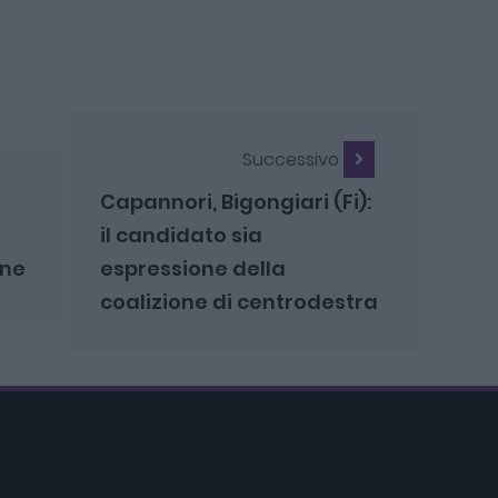
Successivo
Capannori, Bigongiari (Fi):
il candidato sia
nne
espressione della
coalizione di centrodestra