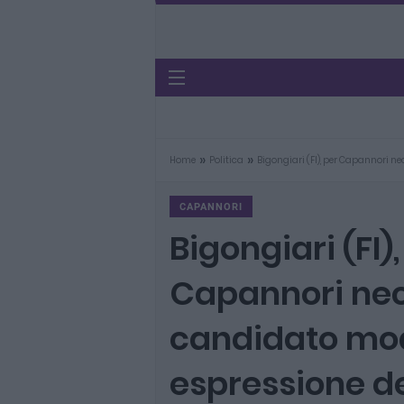
»
»
Home
Politica
Bigongiari (FI), per Capannori 
CAPANNORI
Bigongiari (FI),
Capannori nec
candidato mo
espressione de