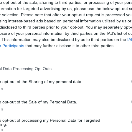
le e pronta a portare tutto il proprio contributo perché
to opt-out of the sale, sharing to third parties, or processing of your per
re meglio, sulla scia del lavoro dei primi mesi”.
formation for targeted advertising by us, please use the below opt-out s
BISTR
r selection. Please note that after your opt-out request is processed y
BAMB
aco Mario Pardini le questioni legate all’amministrazione di
eing interest-based ads based on personal information utilized by us or
disclosed to third parties prior to your opt-out. You may separately opt-
e si sta avvicinando per una comune considerato
I 7 Lu
losure of your personal information by third parties on the IAB’s list of
comune lucchese in questi giorni abbiamo letto avanzare
Tosca
. This information may also be disclosed by us to third parties on the
IA
pettando la qualità delle persone che si sono proposte e le
Participants
that may further disclose it to other third parties.
pichiamo che il nome unitario del candidato sindaco per il
avolo di confronto avviato con le altre forze della
 che si riconoscono nei valori e nelle idee del centrodestra.
l Data Processing Opt Outs
– c’è bisogno del
miglior candidato possibile, una
o opt-out of the Sharing of my personal data.
e in sé le istanze della cittadinanza di Capannori e che
In
he, la vocazione e la cultura dei suoi abitanti
”.
o opt-out of the Sale of my Personal Data.
In
to opt-out of processing my Personal Data for Targeted
ing.
In