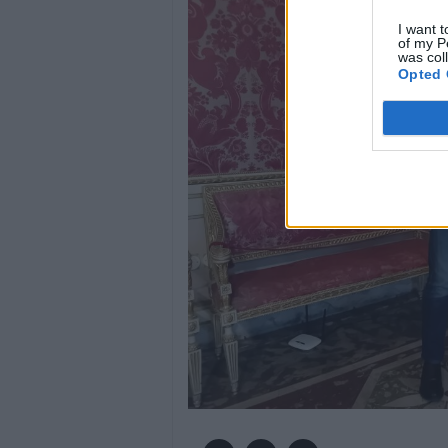
I want t
of my P
was col
Opted 