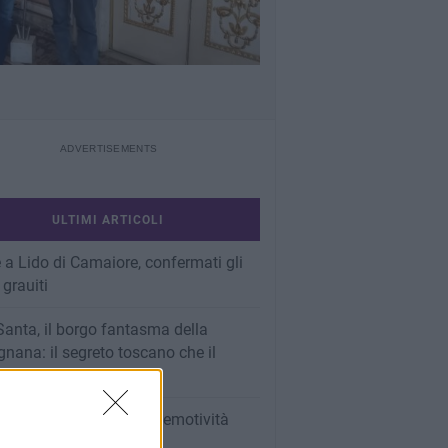
ULTIMI ARTICOLI
 a Lido di Camaiore, confermati gli
 grauiti
Santa, il borgo fantasma della
nana: il segreto toscano che il
 sta scoprendo
imenti: tenere lontana l’emotività
e ai PAC