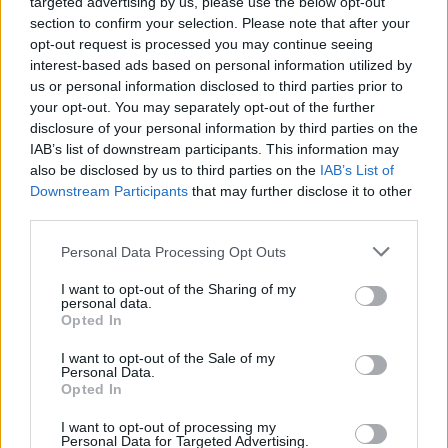
targeted advertising by us, please use the below opt-out
section to confirm your selection. Please note that after your
Il Friuli Venezia Giulia ha dato i natali a grandi calciatori e
opt-out request is processed you may continue seeing
allenatori del calcio italiano
: basti pensare a Zoff,
interest-based ads based on personal information utilized by
us or personal information disclosed to third parties prior to
Burgnich, Capello, oltre ad Enzo Bearzot e Nereo Rocco.
your opt-out. You may separately opt-out of the further
In chiave viola (ma anche bianconera) citiamo su tutti
disclosure of your personal information by third parties on the
Giuseppe Virgili, per tutti “Pecos Bill” (dalla passione di
IAB’s list of downstream participants. This information may
also be disclosed by us to third parties on the
IAB’s List of
Beppe per l’omonimo fumetto). Virgili nasce ad Udine il 24
Downstream Participants
that may further disclose it to other
luglio 1935, esordisce in serie A con la squadra della sua
third parties.
città nel ’53-’54, ma è con la Fiorentina che si mette
Personal Data Processing Opt Outs
definitivamente in luce. Beppe Virgili, infatti, sarà il
I want to opt-out of the Sharing of my
centravanti del primo scudetto (’55-’56) mettendo a segno
personal data.
Opted In
21 reti in 32 presenze ufficiali. La sua carriera proseguirà
nel Torino, nel Bari, nel Livorno, per concludersi a Taranto
I want to opt-out of the Sale of my
Personal Data.
nel ’65-’66. “Pecos Bill” vanta anche 7 presenze in
Opted In
nazionale A ed una doppietta “storica” inflitta al grande
I want to opt-out of processing my
Personal Data for Targeted Advertising.
Brasile, il 25 aprile del 1956. Giuseppe Virgili muore a