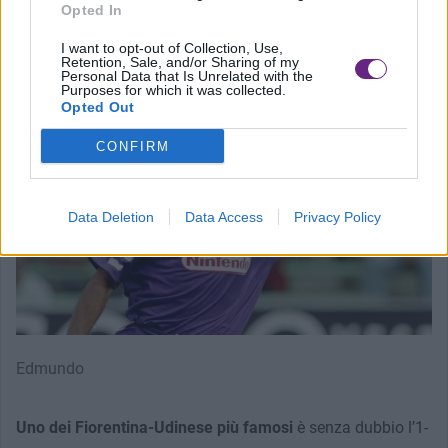
Opted In
Firenze il 10 giugno 2016 all’età di 81 anni.
I want to opt-out of Collection, Use,
Retention, Sale, and/or Sharing of my
Personal Data that Is Unrelated with the
Purposes for which it was collected.
Opted Out
CONFIRM
Data Deletion
Data Access
Privacy Policy
Edmundo
Uno dei Fiorentina-Udinese più famosi
è senza dubbio l’1-