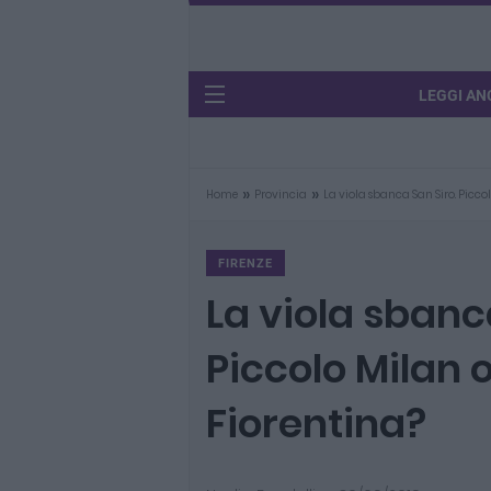
LEGGI AN
»
»
Home
Provincia
La viola sbanca San Siro. Picco
FIRENZE
La viola sbanc
Piccolo Milan 
Fiorentina?