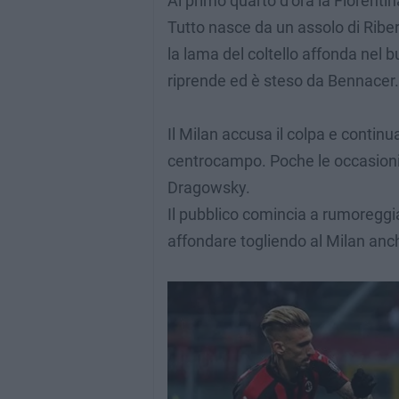
Al primo quarto d’ora la Fiorenti
Tutto nasce da un assolo di Riber
la lama del coltello affonda nel
riprende ed è steso da Bennacer.
Il Milan accusa il colpa e continua
centrocampo. Poche le occasioni 
Dragowsky.
Il pubblico comincia a rumoreggia
affondare togliendo al Milan anc