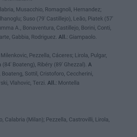
abria, Musacchio, Romagnoli, Hernandez;
hanoglu; Suso (79′ Castillejo), Leão, Piatek (57′
mma A., Bonaventura, Castillejo, Borini, Conti,
uarte, Gabbia, Rodriguez.
All.
: Giampaolo.
 Milenkovic, Pezzella, Cáceres; Lirola, Pulgar,
sa (84′ Boateng), Ribéry (89′ Ghezzal).
A
, Boateng, Sottil, Cristoforo, Ceccherini,
ki, Vlahovic, Terzi.
All.
: Montella
 Calabria (Milan); Pezzella, Castrovilli, Lirola,