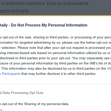
e in inferiorità numerica. Esce un evanescente
spazio a Duarte.
aily -
Do Not Process My Personal Information
a Fiorentina prende forza.
centrocampo a Calhangolu e innesca Chiesa che
to opt-out of the sale, sharing to third parties, or processing of your per
o a Castrovilli per la prima volta di mettere il
formation for targeted advertising by us, please use the below opt-out s
atori in serie A.
r selection. Please note that after your opt-out request is processed y
eing interest-based ads based on personal information utilized by us or
ento e affonda
poco più tardi, dopo essersi presa
disclosed to third parties prior to your opt-out. You may separately opt-
ondo rigore concesso ancora per un’inutile fallo
losure of your personal information by third parties on the IAB’s list of
. This information may also be disclosed by us to third parties on the
IA
Participants
that may further disclose it to other third parties.
 Franck Ribery che tutto sembra avere fuorché
’oro sulle rive dell’Arno. Il francese affonda
difesa milanista e sigilla così col gol la sua
l Data Processing Opt Outs
o opt-out of the Sharing of my personal data.
In