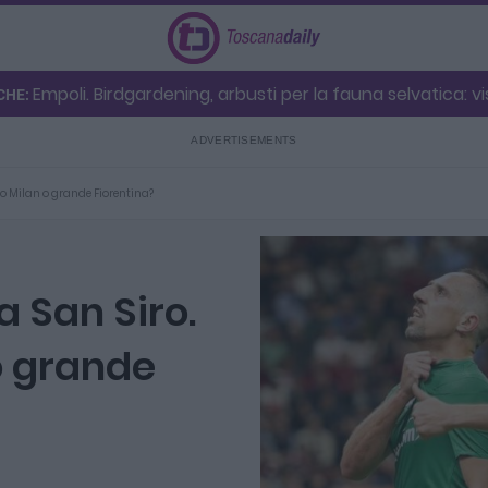
Empoli. Birdgardening, arbusti per la fauna selvatica: vis
CHE:
lo Milan o grande Fiorentina?
a San Siro.
o grande