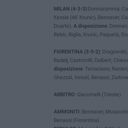
MILAN (4-3-3)
:Donnarumma, Cal
Kessie (46′ Krunic), Bennacer, Cal
Duarte).
A disposizione
: Donnaru
Rebic, Biglia, Krunic, Paquetà, D
FIORENTINA (3-5-2)
: Dragowski;
Badelj, Castrovilli, Dalbert; Chie
disposizione
: Terraciano, Ranieri
Ghezzal, Venuti, Benassi, Zurkows
ARBITRO
: Giacomelli (Trieste)
AMMONITI
: Bennacer, Musacchio,
Benassi (Fiorentina)