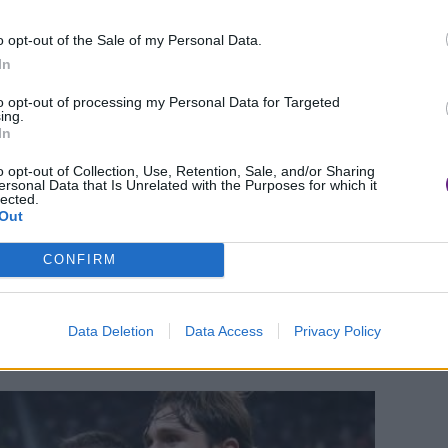
 standing ovation
e ai suoi una lunga bordata di
o opt-out of the Sale of my Personal Data.
’80 Leao con una bella azione personale regala un
In
lanista.
to opt-out of processing my Personal Data for Targeted
ing.
In
 in crisi l’avversario con quell’attacco mobile e
mento. Una difesa solida e sicura, un
o opt-out of Collection, Use, Retention, Sale, and/or Sharing
ersonal Data that Is Unrelated with the Purposes for which it
egia ben condotta da Badelj e Pulgar con
lected.
Out
 frappone fra loro e le due punte.
CONFIRM
orentina torna alla vittoria dopo tempo
tanea. E’ stata una grande Fiorentina o un
Data Deletion
Data Access
Privacy Policy