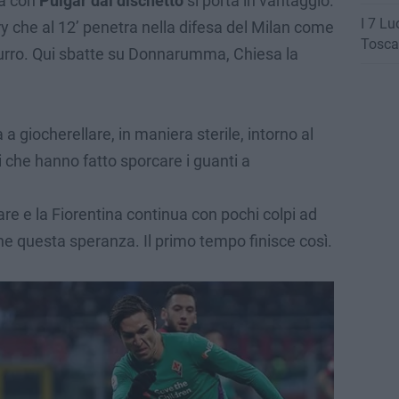
na con
Pulgar dal dischetto
si porta in vantaggio.
I 7 Lu
y che al 12’ penetra nella difesa del Milan come
Tosca
 burro. Qui sbatte su Donnarumma, Chiesa la
 a giocherellare, in maniera sterile, intorno al
che hanno fatto sporcare i guanti a
re e la Fiorentina continua con pochi colpi ad
he questa speranza. Il primo tempo finisce così.