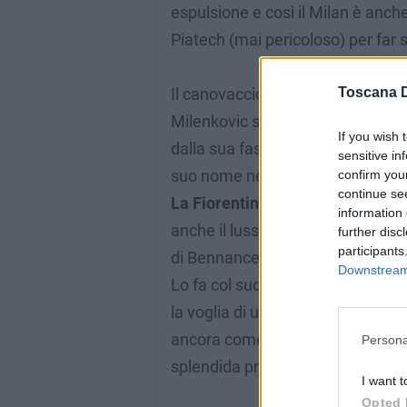
espulsione e così il Milan è anch
Piatech (mai pericoloso) per far 
Toscana D
Il canovaccio non cambia. Anzi, l
Milenkovic strappa la palla al 
If you wish 
dalla sua fascia crossa permettend
sensitive in
suo nome nella tabellina dei marc
confirm you
continue se
La Fiorentina prende il sopravv
information 
anche il lusso di sbagliare il sec
further disc
participants
di Bennancer.
Downstream 
Lo fa col suo uomo simbolo, quel
la voglia di un prepensionamento d
ancora come il burro nella spenta 
Persona
splendida prestazione.
I want t
Opted 