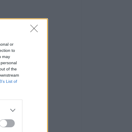
sonal or
ection to
ou may
 personal
out of the
 downstream
B’s List of