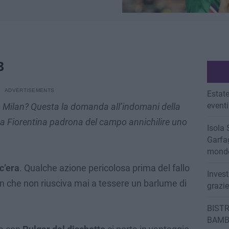
3
Estate
eventi
o Milan? Questa la domanda all’indomani della
una Fiorentina padrona del campo annichilire uno
Isola 
Garfag
mondo
c’era
. Qualche azione pericolosa prima del fallo
Invest
an che non riusciva mai a tessere un barlume di
grazi
BISTR
BAMB