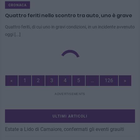
CRONACA
Quattro feriti nello scontro tra auto, uno è grave
Quattro feriti, di cui uno in gravi condizioni, in un incidente avvenuto
oggi [...]
Previous
Next
«
1
2
3
4
5
…
126
»
Page
Page
ULTIMI ARTICOLI
Estate a Lido di Camaiore, confermati gli eventi grauiti