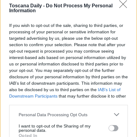
Toscana Daily -
Do Not Process My Personal
Information
If you wish to opt-out of the sale, sharing to third parties, or
processing of your personal or sensitive information for
targeted advertising by us, please use the below opt-out
section to confirm your selection. Please note that after your
opt-out request is processed you may continue seeing
interest-based ads based on personal information utilized by
us or personal information disclosed to third parties prior to
your opt-out. You may separately opt-out of the further
disclosure of your personal information by third parties on the
CRONACA
IAB’s list of downstream participants. This information may
Spara agli uccelli dalla finestra davanti all’asilo,
also be disclosed by us to third parties on the
IAB’s List of
fermato
Downstream Participants
that may further disclose it to other
third parties.
Nei giorni scorsi, i Carabinieri del Gruppo Forestale di Grosseto e
della Stazione [...]
Personal Data Processing Opt Outs
I want to opt-out of the Sharing of my
personal data.
Opted In