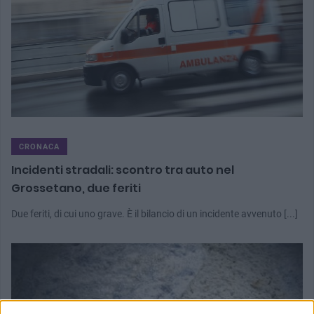
CRONACA
Incidenti stradali: scontro tra auto nel
Grossetano, due feriti
Due feriti, di cui uno grave. È il bilancio di un incidente avvenuto [...]