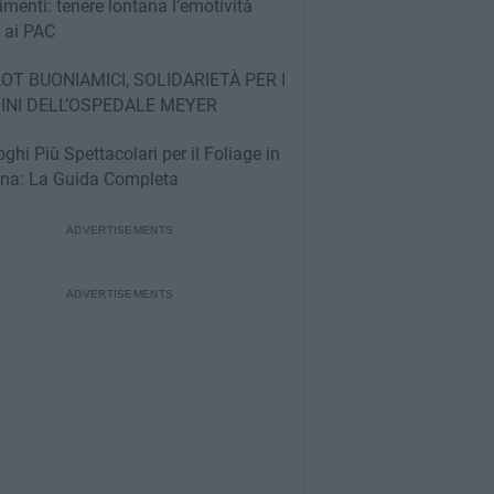
imenti: tenere lontana l’emotività
e ai PAC
OT BUONIAMICI, SOLIDARIETÀ PER I
INI DELL’OSPEDALE MEYER
oghi Più Spettacolari per il Foliage in
na: La Guida Completa