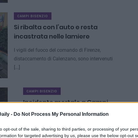
CAMPI BISENZIO
Si ribalta con l’auto e resta
incastrata nelle lamiere
I vigili del fuoco del comando di Firenze,
distaccamento di Calenzano, sono intervenuti
[...]
CAMPI BISENZIO
Incidente mortale a Campi
Bisenzio, deceduto un uomo
aily -
Do Not Process My Personal Information
di 47 anni
to opt-out of the sale, sharing to third parties, or processing of your per
Incidente mortale a Campi Bisenzio
formation for targeted advertising by us, please use the below opt-out s