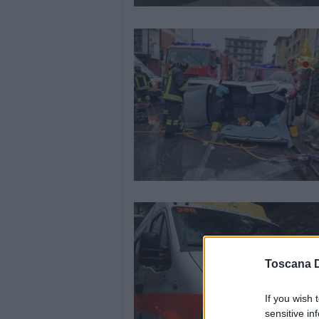
Toscana D
If you wish 
sensitive in