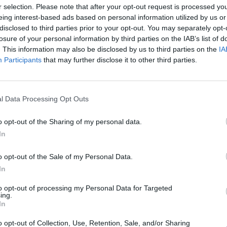
r selection. Please note that after your opt-out request is processed y
(Firenze) nella notte: un uomo di 47 anni,
eing interest-based ads based on personal information utilized by us or
[...]
disclosed to third parties prior to your opt-out. You may separately opt-
losure of your personal information by third parties on the IAB’s list of
. This information may also be disclosed by us to third parties on the
IA
Participants
that may further disclose it to other third parties.
CAMPI BISENZIO
Festa di Sinistra italiana
Toscana: il programma di
l Data Processing Opt Outs
giovedì 23 settembre 2021
o opt-out of the Sharing of my personal data.
Le iniziative in programma giovedì 23
In
settembre alla festa regionale di Sinistra
o opt-out of the Sale of my Personal Data.
Italiana Toscana che [...]
In
to opt-out of processing my Personal Data for Targeted
ing.
CAMPI BISENZIO
In
GKN, i giudici hanno dato
o opt-out of Collection, Use, Retention, Sale, and/or Sharing