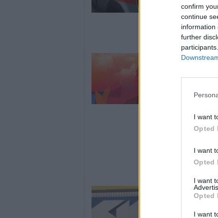
confirm you
continue se
information 
further disc
participants
Downstream 
Persona
I want t
Opted 
I want t
Opted 
I want 
Advertis
Opted 
I want t