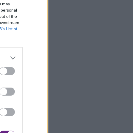
ou may
 personal
out of the
 downstream
B’s List of