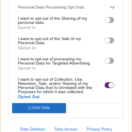
CAMAIORE
Personal Data Processing Opt Outs
Umberto Galimberti e Massimo Recalcati
I want to opt-out of the Sharing of my
al Forum Internazionale della Formazione
personal data.
Opted In
19-20 ottobre. Tema della settima edizione “Il Fattore Umano” Una
I want to opt-out of the Sale of my
edizione che si [...]
Personal Data.
Opted In
I want to opt-out of processing my
Personal Data for Targeted Advertising.
Opted In
I want to opt-out of Collection, Use,
Retention, Sale, and/or Sharing of my
Personal Data that Is Unrelated with the
Purposes for which it was collected.
Opted Out
CONFIRM
Data Deletion
Data Access
Privacy Policy