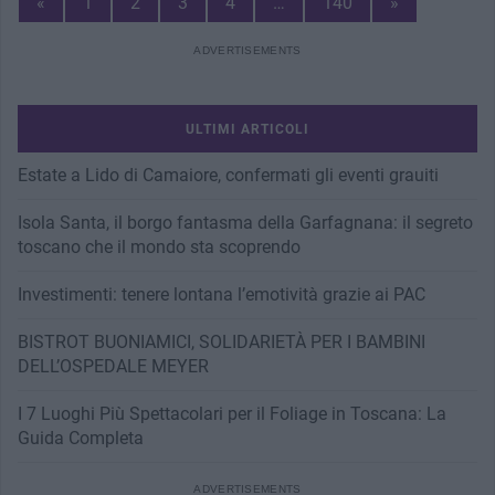
Previous
Next
«
1
2
3
4
…
140
»
Page
Page
ULTIMI ARTICOLI
Estate a Lido di Camaiore, confermati gli eventi grauiti
Isola Santa, il borgo fantasma della Garfagnana: il segreto
toscano che il mondo sta scoprendo
Investimenti: tenere lontana l’emotività grazie ai PAC
BISTROT BUONIAMICI, SOLIDARIETÀ PER I BAMBINI
DELL’OSPEDALE MEYER
I 7 Luoghi Più Spettacolari per il Foliage in Toscana: La
Guida Completa