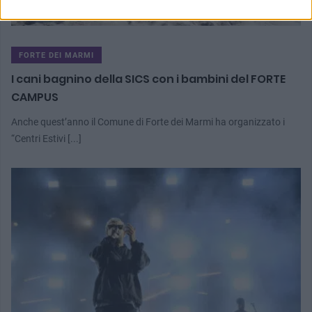
FORTE DEI MARMI
I cani bagnino della SICS con i bambini del FORTE
CAMPUS
Anche quest’anno il Comune di Forte dei Marmi ha organizzato i
“Centri Estivi [...]