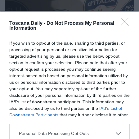
Toscana Daily -
Do Not Process My Personal
Information
If you wish to opt-out of the sale, sharing to third parties, or
processing of your personal or sensitive information for
targeted advertising by us, please use the below opt-out
“Nel condannare il gesto offensivo nei confronti della
section to confirm your selection. Please note that after your
persona e l’atto vile che dichiara solo una assoluta
opt-out request is processed you may continue seeing
interest-based ads based on personal information utilized by
assenza di rispetto politico ed istituzionale, alla mano
us or personal information disclosed to third parties prior to
anonima che ha trovato il tempo di lasciare il proprio
your opt-out. You may separately opt-out of the further
banale, vuoto e grottesco messaggio – aggiunge –
disclosure of your personal information by third parties on the
IAB’s list of downstream participants. This information may
rispondiamo che non sarà una bassezza simile a farci
also be disclosed by us to third parties on the
IAB’s List of
cambiare strada. La nostra sede è un presidio di legalità di
Downstream Participants
that may further disclose it to other
third parties.
fatto in via Magnolfi, e la nostra attività politica e di
confronto, da sempre, sono il simbolo della democrazia
Personal Data Processing Opt Outs