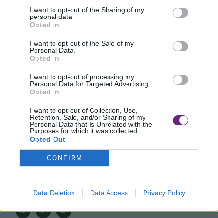
stessa, in una zona franca della città abbandonata a se
I want to opt-out of the Sharing of my
personal data.
stessa ed insicura. E l’imbrattamento realizzato nelle
Opted In
scorse ore ne è la dimostrazione tangibile. La nostra
I want to opt-out of the Sale of my
campagna elettorale è e sarà all’insegna della lealtà e del
Personal Data.
Opted In
rispetto della libertà di espressione, valori che ci
contraddistinguono e che, evidentemente invece, per
I want to opt-out of processing my
Personal Data for Targeted Advertising.
qualcuno, vanno sporcati con un pennarello indelebile. Se
Opted In
qualcuno pensa di fermarci, sappia che non ci fermeremo.
I want to opt-out of Collection, Use,
Retention, Sale, and/or Sharing of my
Con Gianni Cenni sindaco, Prato tornerà sicura e curata”.
Personal Data that Is Unrelated with the
Purposes for which it was collected.
Opted Out
CONFIRM
Data Deletion
Data Access
Privacy Policy