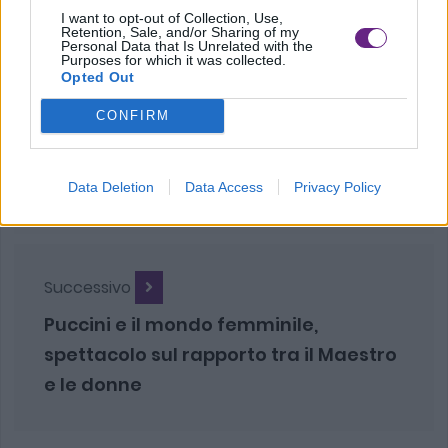
I want to opt-out of Collection, Use,
Retention, Sale, and/or Sharing of my
Personal Data that Is Unrelated with the
Purposes for which it was collected.
Opted Out
CONFIRM
Precedente
Università, a Pisa il più grande Data
Center d’Italia
Data Deletion
Data Access
Privacy Policy
Successivo
Puccini e il mondo femminile,
spettacolo sul rapporto tra il Maestro
e le donne