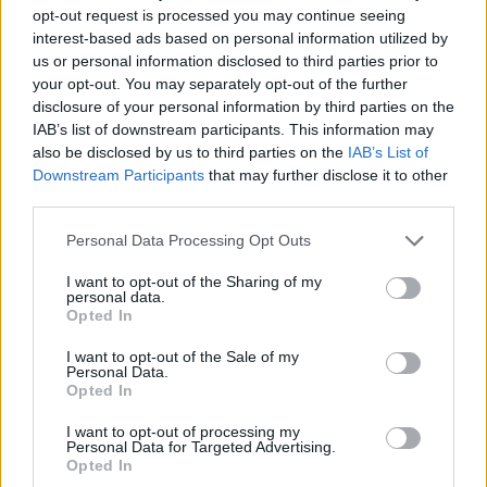
opt-out request is processed you may continue seeing
persona del presidente ing. Riccardo Costagliola, un
interest-based ads based on personal information utilized by
motoveicolo Vespa brandizzato con la livrea della Polizia
us or personal information disclosed to third parties prior to
your opt-out. You may separately opt-out of the further
di Stato, che verrà esposto nei vari eventi che
disclosure of your personal information by third parties on the
caratterizzeranno la kermesse e che, condotta da un
IAB’s list of downstream participants. This information may
also be disclosed by us to third parties on the
IAB’s List of
operatore in divisa appartenente a questo Ufficio, aprirà
Downstream Participants
that may further disclose it to other
anche la sfilata ufficiale di tutti i Vespa Club nella
third parties.
mattinata di sabato 20 aprile lungo un circuito turistico che
Personal Data Processing Opt Outs
partendo dal Comune di Pontedera toccherà alcuni borghi
I want to opt-out of the Sharing of my
e comuni della provincia pisana. A conclusione dell’evento
personal data.
Opted In
la vespa della Polizia di Stato sarà trasferita presso il
museo storico delle auto della Polizia di Stato.
I want to opt-out of the Sale of my
Personal Data.
Opted In
I want to opt-out of processing my
Personal Data for Targeted Advertising.
Opted In