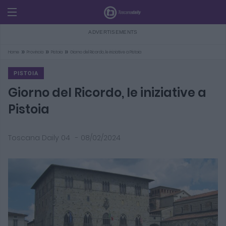
»
»
»
Home
Provincia
Pistoia
Giorno del Ricordo, le iniziative a Pistoia
PISTOIA
Giorno del Ricordo, le iniziative a
Pistoia
Toscana Daily 04
-
08/02/2024