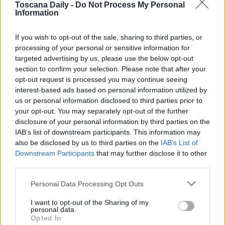
Toscana Daily -
Do Not Process My Personal
presentazione di un’opera realizzata dall’artista Riccardo
Information
Lenski (figlio di un esule fiumano morto nel 2017) verrà
If you wish to opt-out of the sale, sharing to third parties, or
rievocato il cammino che numerosi italiani sono stati
processing of your personal or sensitive information for
costretti a compiere abbandonando le proprie case.
targeted advertising by us, please use the below opt-out
section to confirm your selection. Please note that after your
Seguirà la lettura dell’estratto di un copione per un’opera
opt-out request is processed you may continue seeing
teatrale (gentilmente fornito dall’Associazione Nazionale
interest-based ads based on personal information utilized by
Venezia Giulia e Dalmazia). L’iniziativa è a cura di Comune,
us or personal information disclosed to third parties prior to
your opt-out. You may separately opt-out of the further
Cudir e Comitato 10 Febbraio Pistoia.
disclosure of your personal information by third parties on the
IAB’s list of downstream participants. This information may
also be disclosed by us to third parties on the
IAB’s List of
Downstream Participants
that may further disclose it to other
Alle ore 17
nella sala Soci Coop di Pistoia è prevista
third parties.
l’iniziativa dal titolo “Dentro i confini. Nazioni e
Personal Data Processing Opt Outs
nazionalismi oltre il confine orientale”. Interverranno
Renzo
I want to opt-out of the Sharing of my
Innocenti
, dell’Associazione Nazionale Partigiani d’Italia
personal data.
Comitato Provinciale di Pistoia;
Alice
Opted In