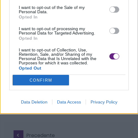
Vannucchi
dell’Istituto storico della Resistenza di
I want to opt-out of the Sale of my
Personal Data.
Pistoia,
Stefano Bartolini
della Fondazione Valore Lavoro
Opted In
e
Andrea Caira
dell’Associazione Italiana di Storia
I want to opt-out of processing my
Orale. L’appuntamento è organizzato da Comune di Pistoia,
Personal Data for Targeted Advertising.
Opted In
Anpi, Cudir, Istituto storico della Resistenza e Fondazione
I want to opt-out of Collection, Use,
Valore Lavoro.
Retention, Sale, and/or Sharing of my
Personal Data that Is Unrelated with the
Purposes for which it was collected.
Opted Out
CONFIRM
Data Deletion
Data Access
Privacy Policy
Precedente