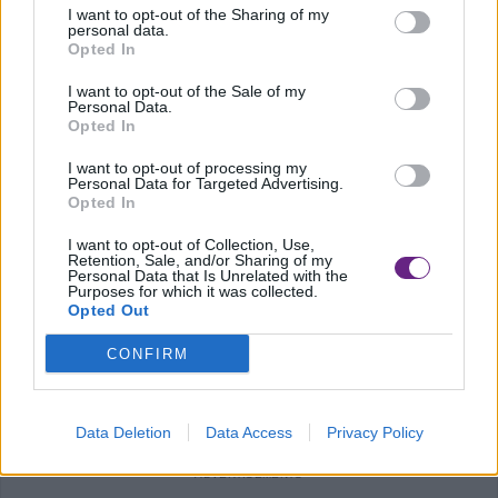
I want to opt-out of the Sharing of my
personal data.
Opted In
Precedente
I want to opt-out of the Sale of my
Personal Data.
Intercettati oltre 1 milioni di euro non
Opted In
dichiarati in sei mesi all’aeroporto
I want to opt-out of processing my
Personal Data for Targeted Advertising.
Opted In
I want to opt-out of Collection, Use,
Retention, Sale, and/or Sharing of my
Successivo
Personal Data that Is Unrelated with the
Purposes for which it was collected.
Livorno: bonus formazione senza
Opted Out
alcun corso, Gdf scopre truffa da 500
CONFIRM
mila euro
Data Deletion
Data Access
Privacy Policy