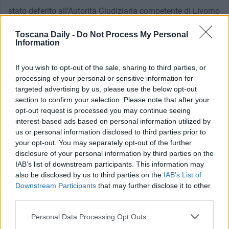
stato deferito all’Autorità Giudiziaria competente di Livorno
per abuso edilizio, il comune di Sassetta con apposita
Toscana Daily -
Do Not Process My Personal
ordinanza ha disposto la demolizione, rimozione e
Information
ripristino dello stato dei luoghi. I controlli dei Carabinieri
If you wish to opt-out of the sale, sharing to third parties, or
Forestali, anche in collaborazione con i colleghi del
processing of your personal or sensitive information for
Comando Provinciale di Livorno, continueranno su tutto il
targeted advertising by us, please use the below opt-out
section to confirm your selection. Please note that after your
territorio per prevenire e contrastare reati ai danni
opt-out request is processed you may continue seeing
dell’ambiente.
interest-based ads based on personal information utilized by
us or personal information disclosed to third parties prior to
your opt-out. You may separately opt-out of the further
disclosure of your personal information by third parties on the
IAB’s list of downstream participants. This information may
also be disclosed by us to third parties on the
IAB’s List of
Downstream Participants
that may further disclose it to other
third parties.
Personal Data Processing Opt Outs