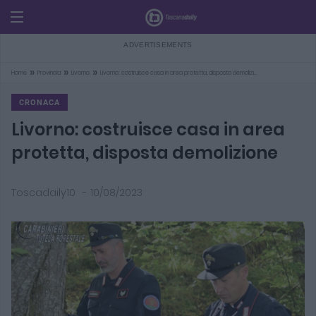
»
»
»
Home
Provincia
Livorno
Livorno: costruisce casa in area protetta, disposta demolizi…
CRONACA
Livorno: costruisce casa in area
protetta, disposta demolizione
Toscadaily10
-
10/08/2023