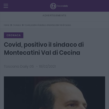
»
»
Home
Cronaca
Covid, positivo il sindaco di Montecatini Val di Cecina
CRONACA
Covid, positivo il sindaco di
Montecatini Val di Cecina
Toscana Daily 05
-
18/02/2021