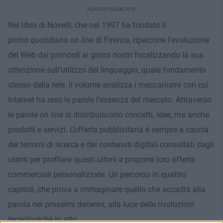
Nel libro di Novelli, che nel 1997 ha fondato il
primo
quotidiano on line
di Firenze, ripercorre l’evoluzione
del Web dai primordi ai giorni nostri focalizzando la sua
attenzione sull’utilizzo del linguaggio, quale fondamento
stesso della rete. Il volume analizza i meccanismi con cui
Internet ha reso le parole l’essenza del mercato. Attraverso
le parole
on line
si distribuiscono concetti, idee, ma anche
prodotti e servizi. L’offerta pubblicitaria è sempre a caccia
dei termini di ricerca e dei contenuti digitali consultati dagli
utenti per profilare questi ultimi e proporre loro offerte
commerciali personalizzate. Un percorso in quattro
capitoli, che prova a immaginare quello che accadrà alla
parola nei prossimi decenni, alla luce delle rivoluzioni
tecnologiche in atto.