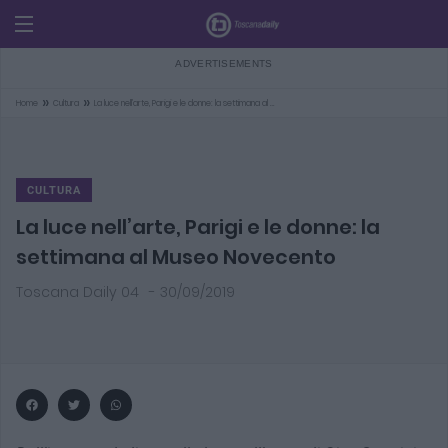
»
»
Home
Cultura
La luce nell’arte, Parigi e le donne: la settimana al …
CULTURA
La luce nell’arte, Parigi e le donne: la
settimana al Museo Novecento
Toscana Daily 04
-
30/09/2019