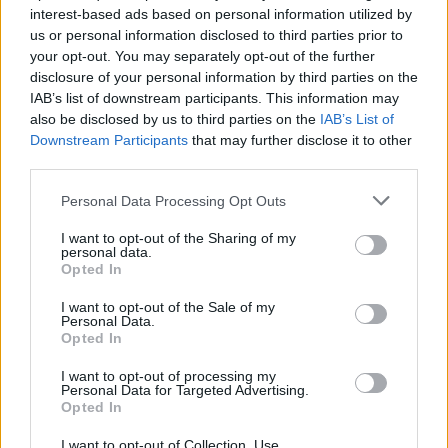
interest-based ads based on personal information utilized by
us or personal information disclosed to third parties prior to
your opt-out. You may separately opt-out of the further
disclosure of your personal information by third parties on the
Il 6 ottobre, alle ore 15 e 16.30, MUS.E organizza una
IAB’s list of downstream participants. This information may
doppia visita guidata dal titolo Ritratti femminili.
also be disclosed by us to third parties on the
IAB’s List of
Downstream Participants
that may further disclose it to other
Conversazioni intorno ai dipinti della Raccolta Della
third parties.
Ragione. In un mondo prevalentemente maschile come
Personal Data Processing Opt Outs
quello della pratica artistica dei primi decenni del
Novecento, l’attenzione dell’artista si appunta
I want to opt-out of the Sharing of my
personal data.
insistentemente sull’universo femminile. La Raccolta
Opted In
Alberto Della Ragione, nucleo fondante del Museo
I want to opt-out of the Sale of my
Personal Data.
Novecento, è rappresentativa di questo interesse offrendo
Opted In
al pubblico un’ampia gamma di volti e corpi delle donne –
I want to opt-out of processing my
madri, sorelle, compagne, colleghe, amiche, sconosciute –
Personal Data for Targeted Advertising.
Opted In
che a vario titolo hanno ispirato il lavoro degli artisti. La
I want to opt-out of Collection, Use,
visita-conversazione si concentrerà proprio su queste