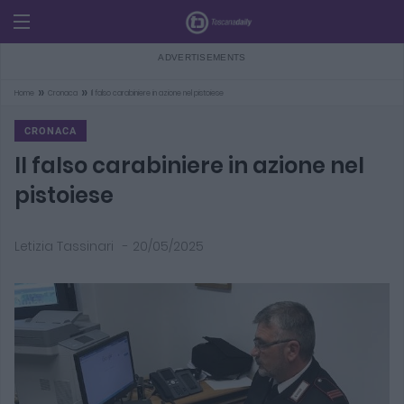
»
»
Home
Cronaca
Il falso carabiniere in azione nel pistoiese
CRONACA
Il falso carabiniere in azione nel
pistoiese
Letizia Tassinari
-
20/05/2025