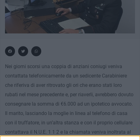
Nei giorni scorsi una coppia di anziani coniugi veniva
contattata telefonicamente da un sedicente Carabiniere
che riferiva di aver ritrovato gli ori che erano stati loro
rubati nel mese precedente e, per riaverli, avrebbero dovuto
consegnare la somma di €6.000 ad un ipotetico avvocato.
Il marito, lasciando la moglie in linea al telefono di casa
con il truffatore, in un’altra stanza e con il proprio cellulare
contattava il N.U.E. 1 1 2 e la chiamata veniva inoltrata al