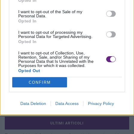
Opted In
I want to opt-out of the Sale of my
Personal Data.
Opted In
I want to opt-out of processing my
Personal Data for Targeted Advertising.
Opted In
I want to opt-out of Collection, Use,
Retention, Sale, and/or Sharing of my
Personal Data that Is Unrelated with the
Precedente
Purposes for which it was collected.
Opted Out
Il camper va in fiamme nella notte
CONFIRM
Data Deletion
Data Access
Privacy Policy
ULTIMI ARTICOLI