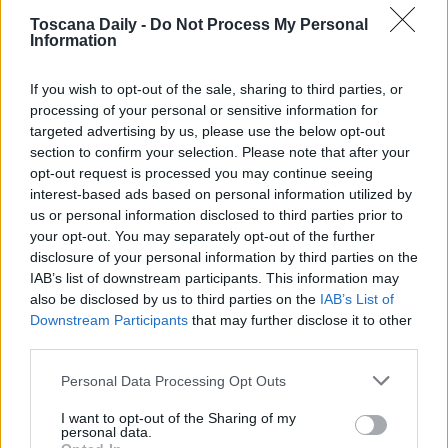
Commissariato di P.S. di Pescia. Il presunto carabiniere in
Toscana Daily -
Do Not Process My Personal
linea telefonica, dopo una lunga trattativa, esigeva che la
Information
coppia con la somma pattuita andasse ad Altopascio (LU)
If you wish to opt-out of the sale, sharing to third parties, or
davanti all’albergo “Cavalieri del Tau” dove si sarebbe
processing of your personal or sensitive information for
presentato un avvocato per ritirare l’importo.
targeted advertising by us, please use the below opt-out
section to confirm your selection. Please note that after your
Alla consegna del denaro, oltre alla coppia, c’era appostato
opt-out request is processed you may continue seeing
personale del Commissariato di Pescia che prontamente
interest-based ads based on personal information utilized by
bloccava il truffatore, l’ipotetico avvocato, venuto in
us or personal information disclosed to third parties prior to
your opt-out. You may separately opt-out of the further
trasferta in Toscana proprio per mettere a segno il colpo.
disclosure of your personal information by third parties on the
Nei confronti del truffatore, deferito alla competente A.G.,
IAB’s list of downstream participants. This information may
also be disclosed by us to third parties on the
IAB’s List of
veniva disposta una misura restrittiva della libertà
Downstream Participants
that may further disclose it to other
personale, mentre sono in corso le indagini per salire
third parties.
all’intera banda che da Napoli sta commettendo truffe in
Personal Data Processing Opt Outs
tutto il territorio nazionale.
I want to opt-out of the Sharing of my
personal data.