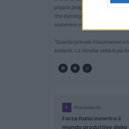
proprie programmazioni le date de
che danneggerebbero tutti. Allo 
sostenere con maggiore impegno 
“Quando prevale il buonsenso e la 
evidenti. La Versilia unita è più f
Precedente
Forza Italia incontro il
mondo produttivo della