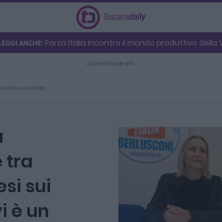
Forza Italia incontro il mondo produttivo della V
LEGGI ANCHE:
ra comuni versiliesi…
a
 tra
si sui
vi è un