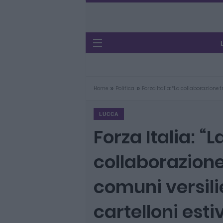
»
»
Home
Politica
Forza Italia: “La collaborazione t
LUCCA
Forza Italia: “L
collaborazione
comuni versilie
cartelloni esti