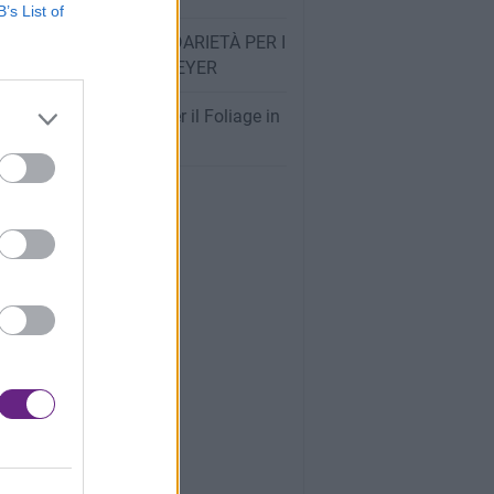
B’s List of
OT BUONIAMICI, SOLIDARIETÀ PER I
INI DELL’OSPEDALE MEYER
oghi Più Spettacolari per il Foliage in
na: La Guida Completa