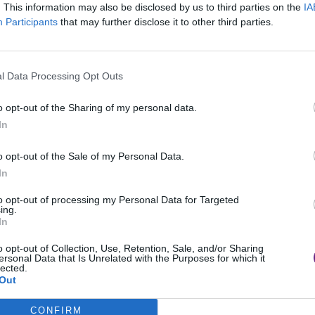
. This information may also be disclosed by us to third parties on the
IA
e amministrate dal centrodestra – abbia
Participants
that may further disclose it to other third parties.
BISTR
 di diverso orientamento politico, dimostrando
BAMB
se del territorio, le divisioni ideologiche possono
I 7 Lu
l Data Processing Opt Outs
Tosca
o opt-out of the Sharing of my personal data.
presenta un valore aggiunto per il turismo
In
ioni di manifestazioni e permettendo una
o opt-out of the Sale of my Personal Data.
uesta collaborazione consente di ottimizzare
In
sitatori un’offerta culturale e di intrattenimento
to opt-out of processing my Personal Data for Targeted
ea il segretario azzurro.
ing.
In
o opt-out of Collection, Use, Retention, Sale, and/or Sharing
ersonal Data that Is Unrelated with the Purposes for which it
lected.
la Regione Toscana: “Auspichiamo che questa
Out
a continuare e rafforzarsi in futuro. Invitiamo
to da questa iniziativa, considerando nelle
CONFIRM