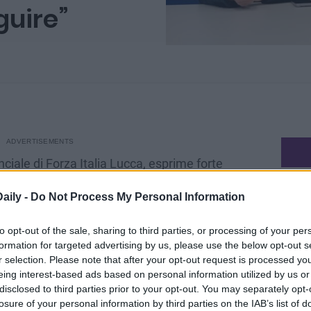
guire”
nciale di Forza Italia Lucca, esprime forte
Estate
e ha portato alla creazione di un cartellone
aily -
Do Not Process My Personal Information
eventi
 frutto della collaborazione tra comuni e
Isola 
to opt-out of the sale, sharing to third parties, or processing of your per
Garfag
formation for targeted advertising by us, please use the below opt-out s
r selection. Please note that after your opt-out request is processed y
mondo
 esempio virtuoso di come le amministrazioni
eing interest-based ads based on personal information utilized by us or
superando le appartenenze politiche”,
disclosed to third parties prior to your opt-out. You may separately opt-
Invest
losure of your personal information by third parties on the IAB’s list of
grazi
vo che l’accordo, partito da Pietrasanta e dalla