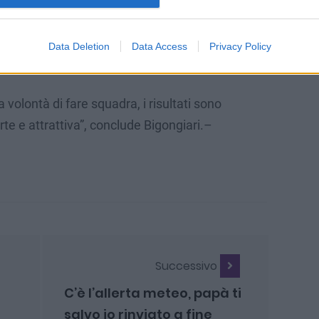
gli eventi versiliesi per evitare sovrapposizioni
stesso tempo invitiamo la stessa Regione a
Data Deletion
Data Access
Privacy Policy
e costanza le fondazioni”.
volontà di fare squadra, i risultati sono
orte e attrattiva”, conclude Bigongiari.–
Successivo
C’è l’allerta meteo, papà ti
salvo io rinviato a fine