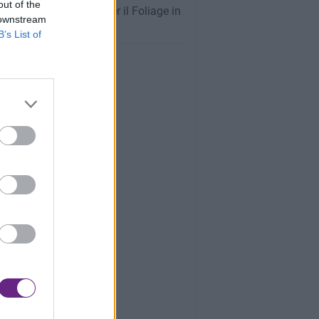
out of the
oghi Più Spettacolari per il Foliage in
 downstream
na: La Guida Completa
B’s List of