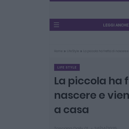
LEGGI ANCHE
»
»
Home
Life Style
La piccola ha fretta di nascere 
LIFE STYLE
La piccola ha f
nascere e vie
a casa
Toscana Daily 01
-
24/04/2025