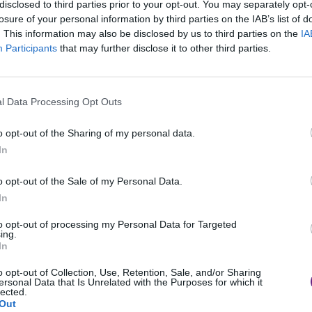
disclosed to third parties prior to your opt-out. You may separately opt-
I 7 Lu
losure of your personal information by third parties on the IAB’s list of
Tosca
. This information may also be disclosed by us to third parties on the
IA
Participants
that may further disclose it to other third parties.
fermiere del 118 ha subito intuito la situazione
 massima priorità
e mandando sul posto
 l’ambulanza della Croce Rossa di Sansepolcro
l Data Processing Opt Outs
ll’indirizzo indicato.
o opt-out of the Sharing of my personal data.
ario e i soccorritori hanno trovato la donna, 24
In
 stava infatti per venire alla luce proprio in
o opt-out of the Sale of my Personal Data.
zza e professionalità, l’equipe ha assistito la
In
ambina in piena sicurezza, direttamente in
olto senza complicazioni.
to opt-out of processing my Personal Data for Targeted
ing.
ortate in buone condizioni all’ospedale San
In
 prese in carico dal personale ginecologico e
o opt-out of Collection, Use, Retention, Sale, and/or Sharing
ersonal Data that Is Unrelated with the Purposes for which it
lected.
Out
to il team dell’emergenza-urgenza, che ha