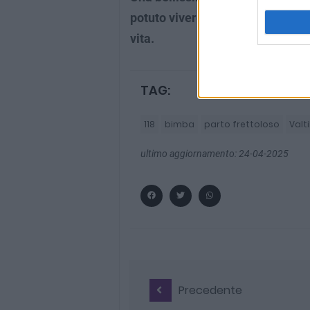
potuto vivere da vicino un mome
vita.
TAG:
118
bimba
parto frettoloso
Valt
ultimo aggiornamento: 24-04-2025
Precedente