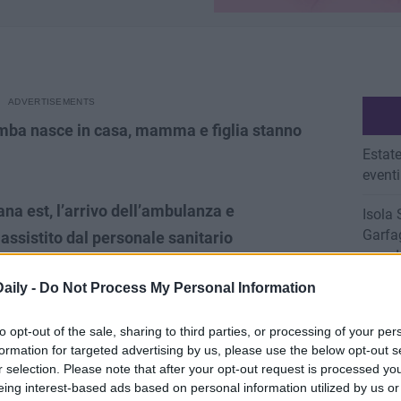
bimba nasce in casa, mamma e figlia stanno
Estate
eventi
ana est, l’arrivo dell’ambulanza e
Isola 
Garfag
 assistito dal personale sanitario
mondo
i soccorritori della Croce Rossa
aily -
Do Not Process My Personal Information
Invest
grazi
eto fine per una
giovane mamma della
to opt-out of the sale, sharing to third parties, or processing of your per
ile, una chiamata alla centrale territoriale 118 di
formation for targeted advertising by us, please use the below opt-out s
BISTR
r selection. Please note that after your opt-out request is processed y
 travaglio a termine, con contrazioni regolari
BAMB
eing interest-based ads based on personal information utilized by us or