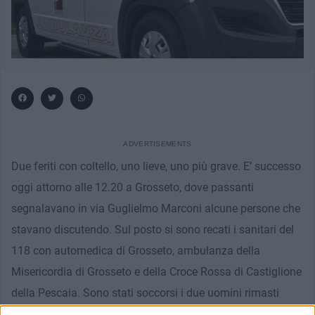
Due feriti con coltello, uno lieve, uno più grave. E’ successo
oggi attorno alle 12.20 a Grosseto, dove passanti
segnalavano in via Guglielmo Marconi alcune persone che
stavano discutendo. Sul posto si sono recati i sanitari del
118 con automedica di Grosseto, ambulanza della
Misericordia di Grosseto e della Croce Rossa di Castiglione
della Pescaia. Sono stati soccorsi i due uomini rimasti
colpiti con ferite da arma bianca.