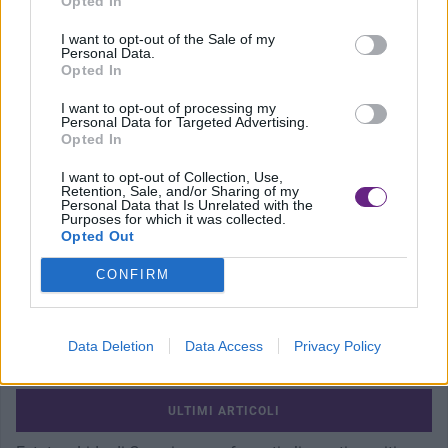
Opted In
Precedente
I want to opt-out of the Sale of my
Personal Data.
100 lavoratori in nero in azienda
Opted In
agricola, evasione per 1,7 mln
I want to opt-out of processing my
Personal Data for Targeted Advertising.
Opted In
I want to opt-out of Collection, Use,
Successivo
Retention, Sale, and/or Sharing of my
Personal Data that Is Unrelated with the
Purposes for which it was collected.
Incidenti sul lavoro: cade da 3 metri,
Opted Out
grave operaio
CONFIRM
Data Deletion
Data Access
Privacy Policy
ULTIMI ARTICOLI