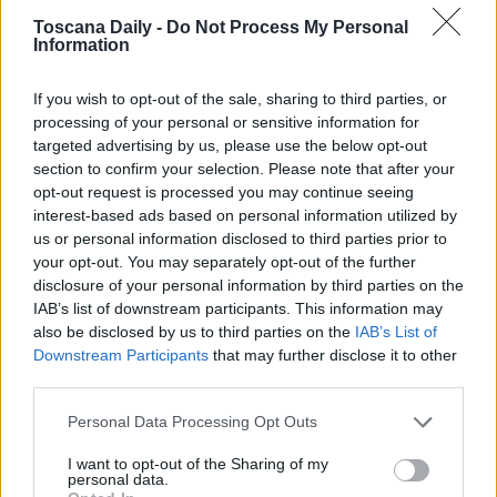
Toscana Daily -
Do Not Process My Personal
Information
Uno dei coinvolti, 28 anni, ha riportato ferite lievi, l’altro di
cui non si hanno generalità, è stato trasportato in Pronto
If you wish to opt-out of the sale, sharing to third parties, or
processing of your personal or sensitive information for
soccorso a Grosseto in codice giallo e nel pomeriggio è
targeted advertising by us, please use the below opt-out
stato trasferito all’ospedale Le Scotte di Siena.
section to confirm your selection. Please note that after your
opt-out request is processed you may continue seeing
interest-based ads based on personal information utilized by
us or personal information disclosed to third parties prior to
your opt-out. You may separately opt-out of the further
disclosure of your personal information by third parties on the
IAB’s list of downstream participants. This information may
also be disclosed by us to third parties on the
IAB’s List of
Downstream Participants
that may further disclose it to other
third parties.
Personal Data Processing Opt Outs
I want to opt-out of the Sharing of my
personal data.