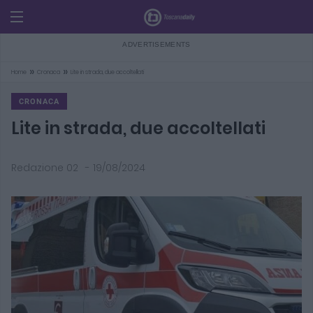
»
»
Home
Cronaca
Lite in strada, due accoltellati
CRONACA
Lite in strada, due accoltellati
Redazione 02
-
19/08/2024