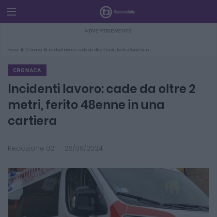
»
»
Home
Cronaca
Incidenti lavoro: cade da oltre 2 metri, ferito 48enne in un…
CRONACA
Incidenti lavoro: cade da oltre 2
metri, ferito 48enne in una
cartiera
Redazione 02
-
28/08/2024