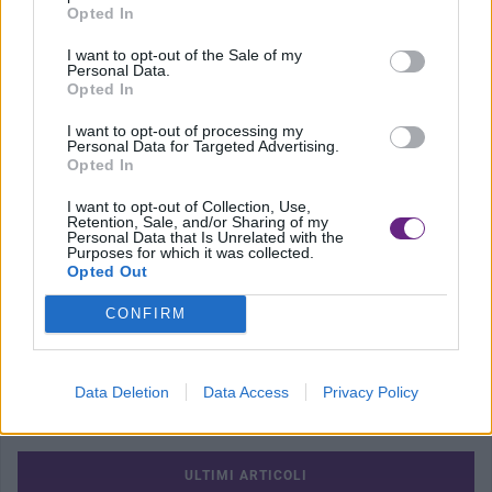
Opted In
Precedente
I want to opt-out of the Sale of my
Personal Data.
Arrestate due donne, in casa un chilo
Opted In
di cocaina
I want to opt-out of processing my
Personal Data for Targeted Advertising.
Opted In
I want to opt-out of Collection, Use,
Retention, Sale, and/or Sharing of my
Successivo
Personal Data that Is Unrelated with the
Purposes for which it was collected.
Non riemerge dopo un’immersione,
Opted Out
muore 67enne in mare
CONFIRM
Data Deletion
Data Access
Privacy Policy
ULTIMI ARTICOLI