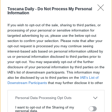
soccorrerlo i sanitari del 118 arrivati con ambulanza
Toscana Daily -
Do Not Process My Personal
medicalizzata della Misericordia di Montecarlo (Lucca):
Information
una volta stabilizzato è stato trasportato d’urgenza in
If you wish to opt-out of the sale, sharing to third parties, or
codice rosso con l’elisoccorso regionale Pegaso
processing of your personal or sensitive information for
all’ospedale di Cisanello a Pisa. Sul posto anche i
targeted advertising by us, please use the below opt-out
section to confirm your selection. Please note that after your
carabinieri e gli operatori della Prevenzione Igiene e
opt-out request is processed you may continue seeing
sicurezza nei luoghi di lavoro.
interest-based ads based on personal information utilized by
us or personal information disclosed to third parties prior to
your opt-out. You may separately opt-out of the further
disclosure of your personal information by third parties on the
IAB’s list of downstream participants. This information may
also be disclosed by us to third parties on the
IAB’s List of
Downstream Participants
that may further disclose it to other
third parties.
Personal Data Processing Opt Outs
I want to opt-out of the Sharing of my
personal data.