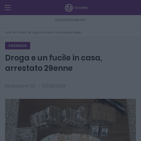
»
»
Home
Cronaca
Droga e un fucile in casa, arrestato 29enne
CRONACA
Droga e un fucile in casa,
arrestato 29enne
Redazione 02
-
10/08/2024