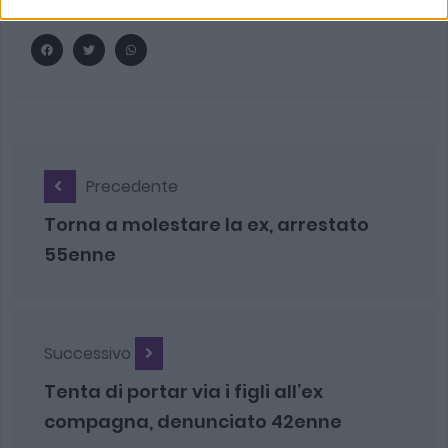
Precedente
Torna a molestare la ex, arrestato
55enne
Successivo
Tenta di portar via i figli all’ex
compagna, denunciato 42enne