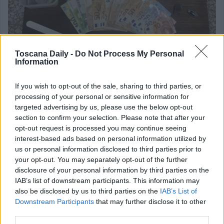
Toscana Daily -
Do Not Process My Personal
Information
If you wish to opt-out of the sale, sharing to third parties, or
processing of your personal or sensitive information for
Da un’ulteriore perquisizione estesa ad altra pertinenza
targeted advertising by us, please use the below opt-out
immobiliare nella disponibilità del medesimo indagato, è
section to confirm your selection. Please note that after your
stato rinvenuto un fucile a canne mozze calibro12, da
opt-out request is processed you may continue seeing
interest-based ads based on personal information utilized by
ritenersi arma clandestina visto che era priva di segni
us or personal information disclosed to third parties prior to
identificativi.
your opt-out. You may separately opt-out of the further
disclosure of your personal information by third parties on the
IAB’s list of downstream participants. This information may
also be disclosed by us to third parties on the
IAB’s List of
Downstream Participants
that may further disclose it to other
third parties.