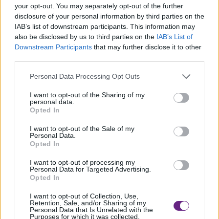
your opt-out. You may separately opt-out of the further
Pisa, Confcommercio Pisa, Proloco Litorale Pisano ed
disclosure of your personal information by third parties on the
Eliopoli. Il cartellone di eventi coinvolge Marina, Tirrenia e
IAB’s list of downstream participants. This information may
also be disclosed by us to third parties on the
IAB’s List of
Calambrone con incontri, presentazioni, concerti, spettacoli
Downstream Participants
that may further disclose it to other
per bambini e talent show, tutti a ingresso gratuito.
third parties.
Personal Data Processing Opt Outs
I want to opt-out of the Sharing of my
personal data.
Opted In
I want to opt-out of the Sale of my
Personal Data.
Opted In
I want to opt-out of processing my
Personal Data for Targeted Advertising.
Opted In
I want to opt-out of Collection, Use,
Retention, Sale, and/or Sharing of my
Personal Data that Is Unrelated with the
Precedente
Purposes for which it was collected.