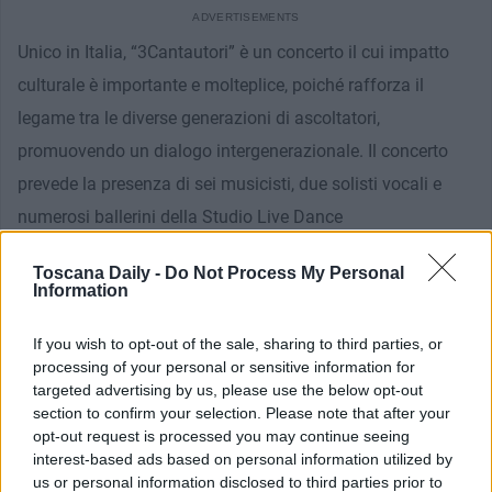
Unico in Italia, “3Cantautori” è un concerto il cui impatto
culturale è importante e molteplice, poiché rafforza il
legame tra le diverse generazioni di ascoltatori,
promuovendo un dialogo intergenerazionale. Il concerto
prevede la presenza di sei musicisti, due solisti vocali e
numerosi ballerini della Studio Live Dance
Academy, coreografati da
Antonella Filippi.
Ideatore dello
Toscana Daily -
Do Not Process My Personal
spettacolo è
Marco
Forconi
, artista con oltre 2.000 concerti
Information
alle spalle e frontman dei “Caporali Coraggiosi”, già
If you wish to opt-out of the sale, sharing to third parties, or
protagonisti due volte a Marenia, nel 2019 e nel 2021.
processing of your personal or sensitive information for
targeted advertising by us, please use the below opt-out
“
Marenia – Non solo Mare
section to confirm your selection. Please note that after your
” è organizzata e promossa dal
opt-out request is processed you may continue seeing
Comune di Pisa, con la compartecipazione della Camera di
interest-based ads based on personal information utilized by
Commercio Nord Ovest e la collaborazione di Teatro di
us or personal information disclosed to third parties prior to