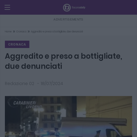
»
»
Home
Cronaca
Aggredito e preso a bottigliate, due denunciati
CRONACA
Aggredito e preso a bottigliate,
due denunciati
Redazione 02
-
18/07/2024