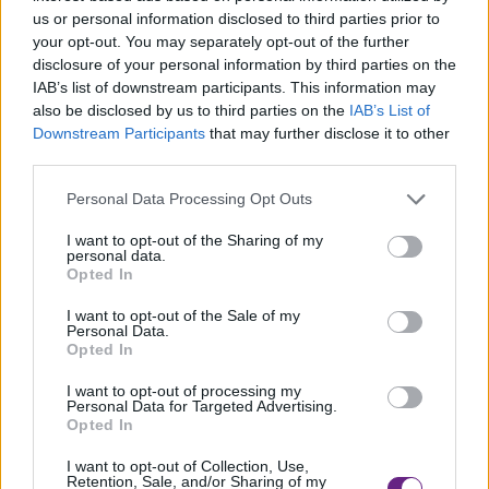
us or personal information disclosed to third parties prior to
your opt-out. You may separately opt-out of the further
disclosure of your personal information by third parties on the
A seguito di ulteriori approfondimenti investigativi condotti
IAB’s list of downstream participants. This information may
dai militari è emerso inoltre che uno dei due aggressori, il
also be disclosed by us to third parties on the
IAB’s List of
Downstream Participants
that may further disclose it to other
più giovane poco sopra i vent’anni, già pochi giorni prima
third parties.
in via Garibaldi, avrebbe
Personal Data Processing Opt Outs
I want to opt-out of the Sharing of my
personal data.
aggredito la vittima sempre a seguito di un confronto
Opted In
acceso fra i due poi degenerato afferente futili motivi. In
I want to opt-out of the Sale of my
quel pregresso frangente il 25enne sarebbe stato colpito
Personal Data.
Opted In
dal suo aggressore alla testa con una bottiglia rotta
I want to opt-out of processing my
riportando solo una lieve escoriazione alla testa.
Personal Data for Targeted Advertising.
Opted In
Solo grazie alla ricostruzione minuziosa della dinamica di
I want to opt-out of Collection, Use,
Retention, Sale, and/or Sharing of my