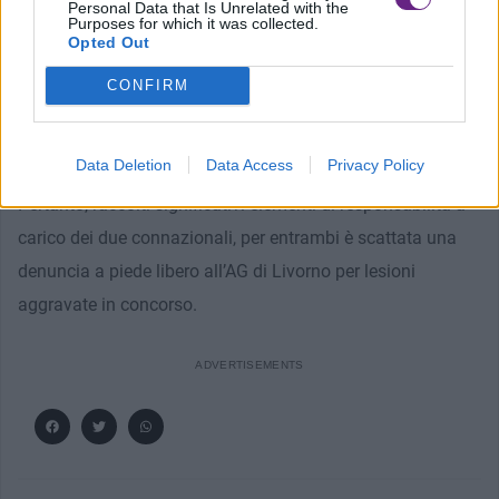
entrambi gli episodi di violenza, condotta dai carabinieri
Personal Data that Is Unrelated with the
Purposes for which it was collected.
sia con ausilio di tracce video estratte dai sistemi di
Opted Out
videosorveglianza della zona, che riscontrate con le
CONFIRM
dichiarazioni di testimoni, è stato possibile fare luce sulle
dinamiche violente ed associarle.
Data Deletion
Data Access
Privacy Policy
Pertanto, raccolti significativi elementi di responsabilità a
carico dei due connazionali, per entrambi è scattata una
denuncia a piede libero all’AG di Livorno per lesioni
aggravate in concorso.