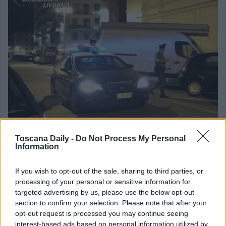
Toscana Daily -
Do Not Process My Personal
Nell’arco della spedizione punitiva ai danni del malcapitato
Information
i carabinieri, appena attivati, sono riusciti intervenendo
celermente a localizzare raggiungere e fermare i due
If you wish to opt-out of the sale, sharing to third parties, or
processing of your personal or sensitive information for
aggressori mentre si stavano allontanando. Dopo condotti
targeted advertising by us, please use the below opt-out
in caserma li hanno identificati e deferiti a piede libero
section to confirm your selection. Please note that after your
opt-out request is processed you may continue seeing
all’AG.
interest-based ads based on personal information utilized by