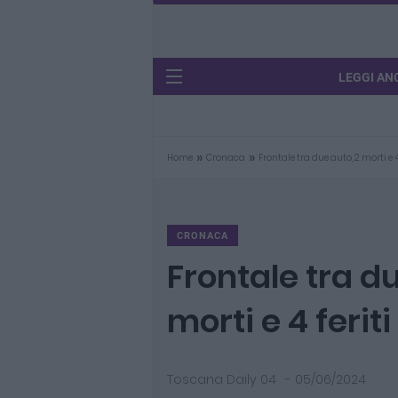
LEGGI AN
»
»
Home
Cronaca
Frontale tra due auto, 2 morti e 4
CRONACA
Frontale tra du
morti e 4 feriti
Toscana Daily 04
-
05/06/2024