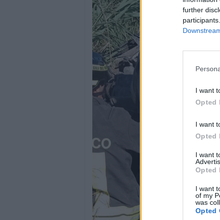
further disc
participants
Downstream 
Persona
I want t
Opted 
I want t
Opted 
I want 
Advertis
Opted 
I want t
of my P
was col
Opted 