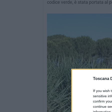
codice verde, è stata portata al 
Toscana D
If you wish 
sensitive in
confirm you
continue se
information 