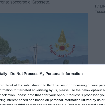
pronto soccorso di Grosseto.
I 7 Lu
Tosca
aily -
Do Not Process My Personal Information
to opt-out of the sale, sharing to third parties, or processing of your per
formation for targeted advertising by us, please use the below opt-out s
r selection. Please note that after your opt-out request is processed y
eing interest-based ads based on personal information utilized by us or
disclosed to third parties prior to your opt-out. You may separately opt-