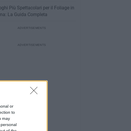
oghi Più Spettacolari per il Foliage in
na: La Guida Completa
sonal or
ection to
ou may
 personal
out of the