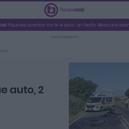
Pauroso scontro tra tir e auto, un ferito, illesa una bam
CHE:
 feriti
e auto, 2