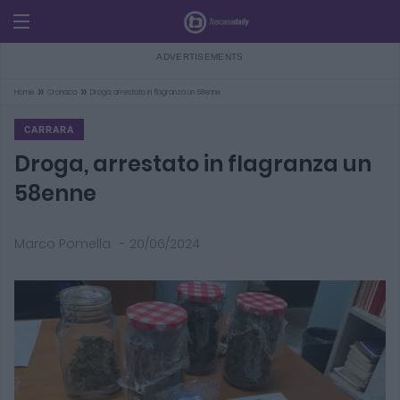
»
»
Home
Cronaca
Droga, arrestato in flagranza un 58enne
CARRARA
Droga, arrestato in flagranza un
58enne
Marco Pomella
-
20/06/2024