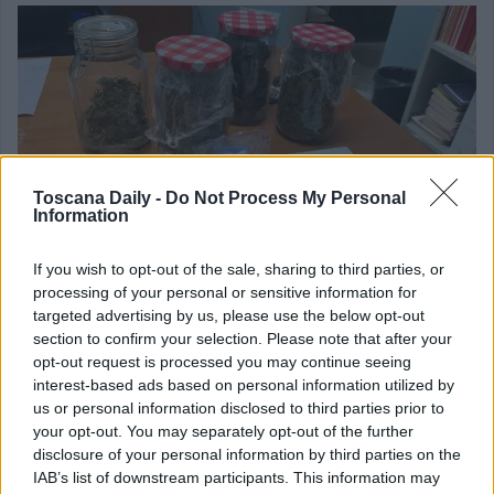
Toscana Daily -
Do Not Process My Personal
Information
If you wish to opt-out of the sale, sharing to third parties, or
processing of your personal or sensitive information for
L’uomo è stato deferito alla locale A.G. anche per
targeted advertising by us, please use the below opt-out
section to confirm your selection. Please note that after your
resistenza a P.U., essendosi opposto alle operazioni di
opt-out request is processed you may continue seeing
ricerca effettuate presso il domicilio, atteggiamento che ha
interest-based ads based on personal information utilized by
us or personal information disclosed to third parties prior to
richiesto l’intervento sul posto di altre pattuglie.
your opt-out. You may separately opt-out of the further
disclosure of your personal information by third parties on the
IAB’s list of downstream participants. This information may