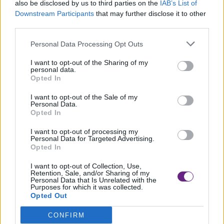
also be disclosed by us to third parties on the
IAB’s List of
Downstream Participants
that may further disclose it to other
third parties.
Personal Data Processing Opt Outs
I want to opt-out of the Sharing of my
personal data.
Opted In
I want to opt-out of the Sale of my
Personal Data.
Opted In
I want to opt-out of processing my
Personal Data for Targeted Advertising.
Opted In
Per tale motivo il 58enne è stato condotto in carcere a
I want to opt-out of Collection, Use,
Retention, Sale, and/or Sharing of my
Massa, in attesa dell’udienza di convalida che si è svolta il
Personal Data that Is Unrelated with the
Purposes for which it was collected.
15 giugno 2024 dove l’indagato, nel contradditorio tra le
Opted Out
parti, ha potuto sostenere la sua tesi difensiva. Al termine
CONFIRM
dell’udienza il Giudice ha convalidato l’arresto e disposto