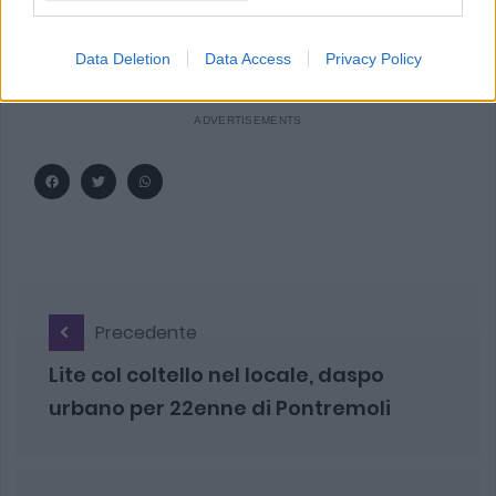
gli arresti domiciliari, in attesa del giudizio di merito.
Data Deletion
Data Access
Privacy Policy
Precedente
Lite col coltello nel locale, daspo
urbano per 22enne di Pontremoli