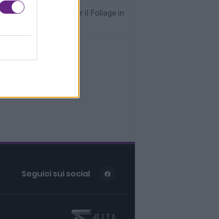
oghi Più Spettacolari per il Foliage in
na: La Guida Completa
Seguici sui social