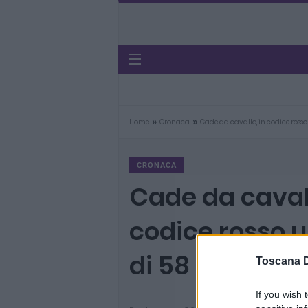
»
»
Home
Cronaca
Cade da cavallo, in codice ross
CRONACA
Cade da cavall
codice rosso 
di 58 anni
Toscana D
If you wish 