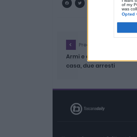
I want t
of my P
was col
Opted 
Precedente
Armi e anabolizzanti in
casa, due arresti