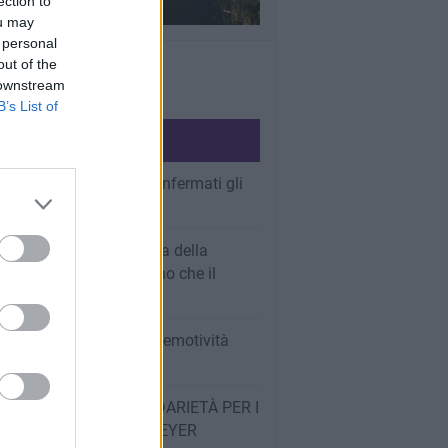
ection to
ou may
 personal
out of the
 downstream
B’s List of
ULTIMI ARTICOLI
 a Lido di Camaiore, confermati gli
 grauiti
Santa, il borgo fantasma della
nana: il segreto toscano che il
 sta scoprendo
imenti: tenere lontana l’emotività
e ai PAC
OT BUONIAMICI, SOLIDARIETÀ PER I
INI DELL’OSPEDALE MEYER