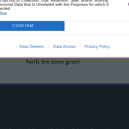
o opt-out of Collection, Use, Retention, Sale, and/or Sharing
ersonal Data that Is Unrelated with the Purposes for which it
I 7 Lu
lected.
Out
Tosca
CONFIRM
Successivo
Data Deletion
Data Access
Privacy Policy
Bus contro un muro, otto
feriti, tre sono gravi