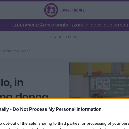
Armi e anabolizzanti in casa, due arresti
LEGGI ANCHE:
o una donna di 58 anni
o, in
una donna
aily -
Do Not Process My Personal Information
to opt-out of the sale, sharing to third parties, or processing of your per