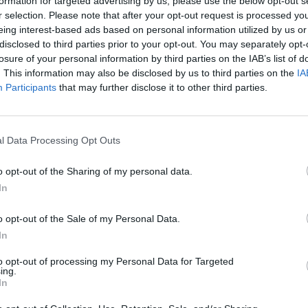
formation for targeted advertising by us, please use the below opt-out s
r selection. Please note that after your opt-out request is processed y
eing interest-based ads based on personal information utilized by us or
disclosed to third parties prior to your opt-out. You may separately opt-
losure of your personal information by third parties on the IAB’s list of
. This information may also be disclosed by us to third parties on the
IA
Participants
that may further disclose it to other third parties.
 un trauma cranico commotivo e rimanendo in
Estate
te oggi poco dopo le 10.30 in un maneggio di
l Data Processing Opt Outs
eventi
 provincia di Pisa. A rimanere ferita dopo la
 anni. E’ stata soccorso sul posto, all’interno
o opt-out of the Sharing of my personal data.
Isola 
Garfag
In
Ciliegio a Perignano, dai sanitari inviati dal 118.
mondo
soccorso Pegaso al pronto soccorso dell’ospedale
o opt-out of the Sale of my Personal Data.
Invest
In
grazi
to opt-out of processing my Personal Data for Targeted
ing.
hivio)
BISTR
In
BAMB