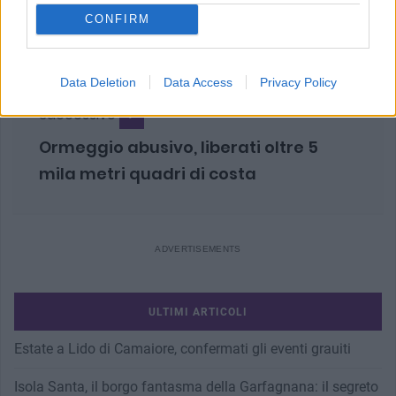
Violenze verbali e fisiche sulla
CONFIRM
compagna, arrestato 50enne
Data Deletion
Data Access
Privacy Policy
Successivo
Ormeggio abusivo, liberati oltre 5
mila metri quadri di costa
ULTIMI ARTICOLI
Estate a Lido di Camaiore, confermati gli eventi grauiti
Isola Santa, il borgo fantasma della Garfagnana: il segreto