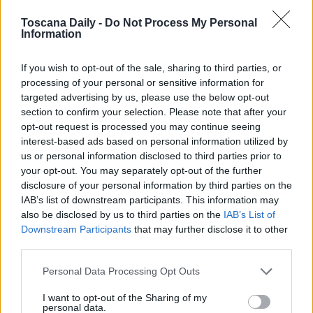
una volta stabilizzato, è stato portato in codice rosso al
Toscana Daily -
Do Not Process My Personal
pronto soccorso dell’ospedale di Grosseto.
Information
If you wish to opt-out of the sale, sharing to third parties, or
Sul luogo dell’incidente sono intervenute anche le forze
processing of your personal or sensitive information for
dell’ordine per i rilievi.
targeted advertising by us, please use the below opt-out
section to confirm your selection. Please note that after your
opt-out request is processed you may continue seeing
interest-based ads based on personal information utilized by
us or personal information disclosed to third parties prior to
your opt-out. You may separately opt-out of the further
disclosure of your personal information by third parties on the
IAB’s list of downstream participants. This information may
also be disclosed by us to third parties on the
IAB’s List of
Downstream Participants
that may further disclose it to other
third parties.
Personal Data Processing Opt Outs
I want to opt-out of the Sharing of my
personal data.