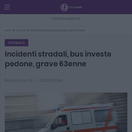
»
»
Home
Cronaca
Incidenti stradali, bus investe pedone, grave 63enne
CRONACA
Incidenti stradali, bus investe
pedone, grave 63enne
Redazione 02
-
30/05/2024