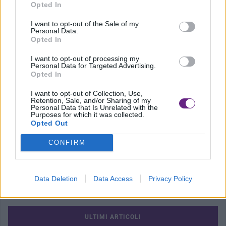
Precedente
Opted In
Minaccia di uccidere la figlia e
I want to opt-out of the Sale of my
Personal Data.
ustiona le braccia alla moglie,
Opted In
arrestato 40enne
I want to opt-out of processing my
Personal Data for Targeted Advertising.
Opted In
I want to opt-out of Collection, Use,
Retention, Sale, and/or Sharing of my
Successivo
Personal Data that Is Unrelated with the
Purposes for which it was collected.
Scippata da una baby gang davanti il
Opted Out
comune
CONFIRM
Data Deletion
Data Access
Privacy Policy
ULTIMI ARTICOLI