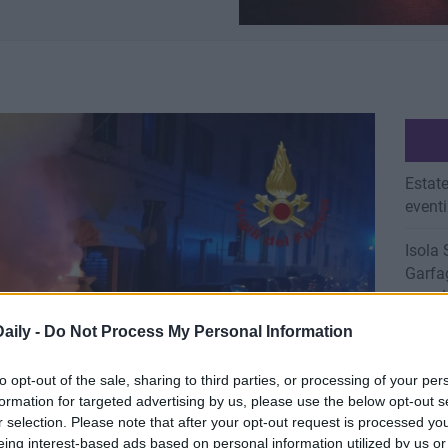
Estate
eventi
Isola 
Garfag
mondo
aily -
Do Not Process My Personal Information
Invest
grazi
to opt-out of the sale, sharing to third parties, or processing of your per
formation for targeted advertising by us, please use the below opt-out s
BISTR
r selection. Please note that after your opt-out request is processed y
BAMB
eing interest-based ads based on personal information utilized by us or