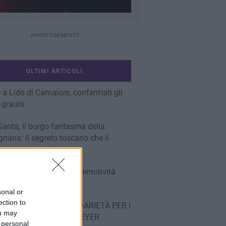
ULTIMI ARTICOLI
 a Lido di Camaiore, confermati gli
 grauiti
Santa, il borgo fantasma della
nana: il segreto toscano che il
 sta scoprendo
imenti: tenere lontana l’emotività
e ai PAC
sonal or
ection to
OT BUONIAMICI, SOLIDARIETÀ PER I
ou may
INI DELL’OSPEDALE MEYER
 personal