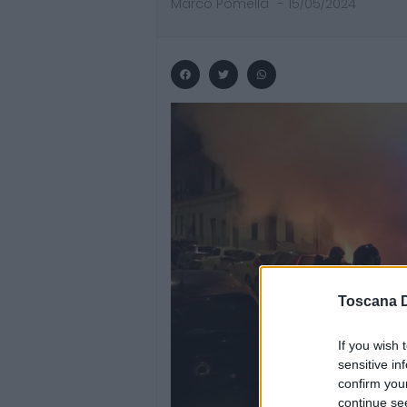
Marco Pomella
-
15/05/2024
Toscana D
If you wish 
sensitive in
confirm you
continue se