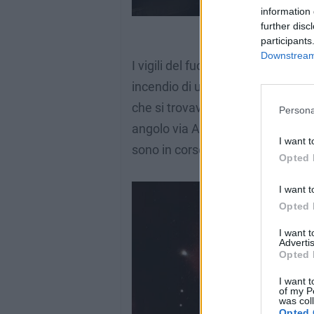
information 
further disc
participants
Downstream 
I vigili del fuoco del comando di 
incendio di un’autovettura tra i 
che si trovavano nelle vicinanze.
Persona
angolo via Adriana. Non risultan
I want t
sono in corso di accertamento.
Opted 
I want t
Opted 
I want 
Advertis
Opted 
I want t
of my P
was col
Opted 