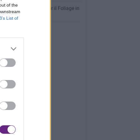
out of the
oghi Più Spettacolari per il Foliage in
 downstream
na: La Guida Completa
B’s List of