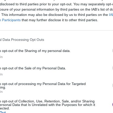
disclosed to third parties prior to your opt-out. You may separately opt-
I 7 Lu
losure of your personal information by third parties on the IAB’s list of
Tosca
. This information may also be disclosed by us to third parties on the
IA
Participants
that may further disclose it to other third parties.
Livorno sono intervenuti intorno alle 3.30 per un
palazzi. Le fiamme hanno poi coinvolto altre due
 L’incendio è avvenuto a Livorno in via del Leone
l Data Processing Opt Outs
o persone coinvolte, mentre le cause del rogo
o opt-out of the Sharing of my personal data.
In
o opt-out of the Sale of my Personal Data.
In
to opt-out of processing my Personal Data for Targeted
ing.
In
o opt-out of Collection, Use, Retention, Sale, and/or Sharing
ersonal Data that Is Unrelated with the Purposes for which it
lected.
Out