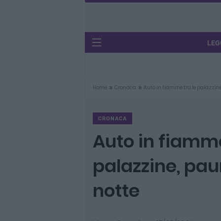
LEG
»
»
Home
Cronaca
Auto in fiamme tra le palazzine
CRONACA
Auto in fiamme
palazzine, pau
notte