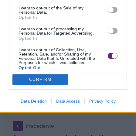
nazionale della medicina del lavoro. Con la cartella
I want to opt-out of the Sale of my
Personal Data.
sanitaria informatizzata la Regione Toscana ha
Opted In
partecipato ad un progetto finanziato con i fondi del Pnrr
I want to opt-out of processing my
Personal Data for Targeted Advertising.
di cui è capofila la Lombardia e già sono arrivate richieste
Opted In
per il suo uso al dei fuori dei confini toscani.
I want to opt-out of Collection, Use,
Retention, Sale, and/or Sharing of my
Personal Data that Is Unrelated with the
Purposes for which it was collected.
Opted Out
CONFIRM
Data Deletion
Data Access
Privacy Policy
Precedente