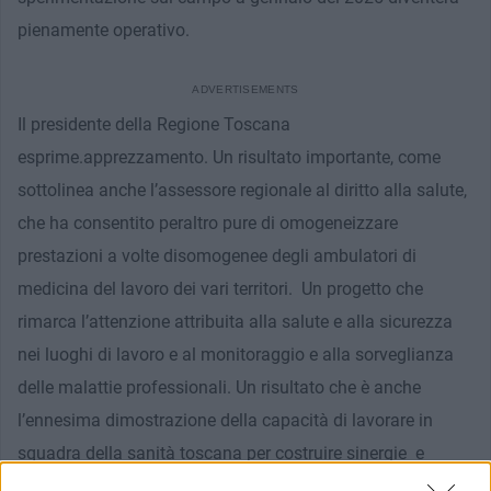
pienamente operativo.
Il presidente della Regione Toscana
esprime.apprezzamento. Un risultato importante, come
sottolinea anche l’assessore regionale al diritto alla salute,
che ha consentito peraltro pure di omogeneizzare
prestazioni a volte disomogenee degli ambulatori di
medicina del lavoro dei vari territori. Un progetto che
rimarca l’attenzione attribuita alla salute e alla sicurezza
nei luoghi di lavoro e al monitoraggio e alla sorveglianza
delle malattie professionali. Un risultato che è anche
l’ennesima dimostrazione della capacità di lavorare in
squadra della sanità toscana per costruire sinergie e
collaborazioni: un metodo di lavoro che produce risultati