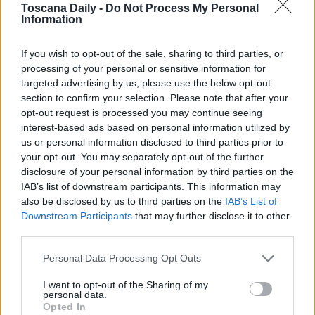
Toscana Daily -
Do Not Process My Personal
positivi.
Information
If you wish to opt-out of the sale, sharing to third parties, or
Della nuova cartella sanitaria informatizzata si è parlato
processing of your personal or sensitive information for
nel corso di un convegno tecnico che si è svolto nel
targeted advertising by us, please use the below opt-out
section to confirm your selection. Please note that after your
pomeriggio di ieri, 16 aprile, nell’auditorium dell’ospedale di
opt-out request is processed you may continue seeing
Santa Maria Nuova a Firenze.
interest-based ads based on personal information utilized by
us or personal information disclosed to third parties prior to
your opt-out. You may separately opt-out of the further
disclosure of your personal information by third parties on the
La nuova cartella consentirà di migliorare il flusso di
IAB’s list of downstream participants. This information may
also be disclosed by us to third parties on the
IAB’s List of
informazioni statistiche raccolte e quei dati aggregati e
Downstream Participants
that may further disclose it to other
anonimizzati saranno condivisi in automatico con altri
third parties.
soggetti, come Inail ad esempio, all’interno del progetto
Personal Data Processing Opt Outs
“Marel” dedicato alla malattie e ai rischi emergenti sul
I want to opt-out of the Sharing of my
lavoro: tutte informazioni utili per meglio conoscere e
personal data.
Opted In
prevenire i fenomeni, ma anche per promuovere una rete