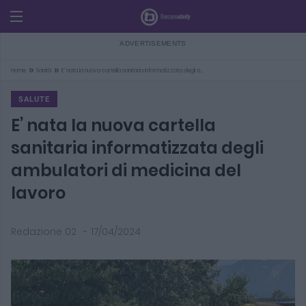
»
»
Home
Sanità
E’ nata la nuova cartella sanitaria informatizzata degli a…
SALUTE
E’ nata la nuova cartella
sanitaria informatizzata degli
ambulatori di medicina del
lavoro
Redazione 02
-
17/04/2024