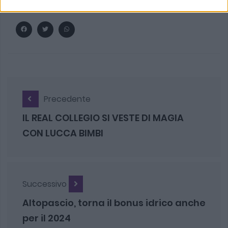
Precedente
IL REAL COLLEGIO SI VESTE DI MAGIA
CON LUCCA BIMBI
Successivo
Altopascio, torna il bonus idrico anche
per il 2024