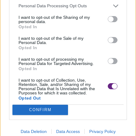
Personal Data Processing Opt Outs
Alessandro Tofanelli è pittore, fotografo, autore di opere
I want to opt-out of the Sharing of my
audiovisive ed ha ricevuto diversi riconoscimenti in tutti i
personal data.
Opted In
campi, nazionali ed esteri; ha collaborato, a partire dal
I want to opt-out of the Sale of my
1983, con le trasmissioni televisive della Rai: “Geo”- Rai Tre
Personal Data.
Opted In
(Tiziana Piazza e Gabriella Carosio), “Linea verde” -Rai Uno
(Sandro Vannucci), “Quark”-Rai Uno (Alberto Angela),
I want to opt-out of processing my
Personal Data for Targeted Advertising.
“Giorno di festa”-Rai Due (Bruno Modugno). Ha collaborato
Opted In
anche con la BBC al “Natural history unit”. Tra i suoi ultimi
I want to opt-out of Collection, Use,
Retention, Sale, and/or Sharing of my
lavori: “Noi I giovani dell’appartamento” (2015) sostenuto
Personal Data that Is Unrelated with the
Purposes for which it was collected.
da FBML, “L’Eden minacciato” (2016), su commissione e
Opted Out
finanziamento da parte di Italia Nostra sezione Versilia,
CONFIRM
“Nel volo del colore” (2020).
Data Deletion
Data Access
Privacy Policy