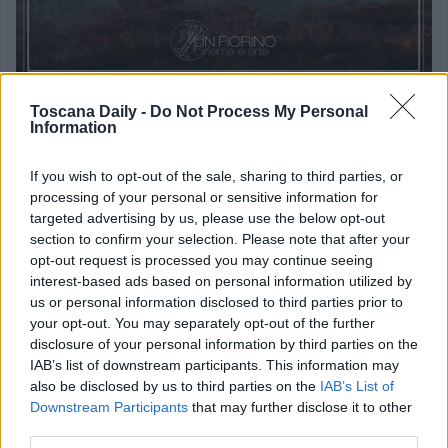
Toscana Daily -
Do Not Process My Personal
Information
“Nel sogno del bosco”,
regia di Alessandro Tofanelli,
sceneggiatura Barbara Baroni e Alessandro Tofanelli,
If you wish to opt-out of the sale, sharing to third parties, or
produzione Un fiorino cinema&arte (2023), racconta una
processing of your personal or sensitive information for
storia ambientata nel Parco di Migliarino-San Rossore-
targeted advertising by us, please use the below opt-out
section to confirm your selection. Please note that after your
Massaciuccoli e racconta di un uomo (Giulio) che, giunto
opt-out request is processed you may continue seeing
all’età della vecchiaia, ripercorre tutta la sua vita nel bosco
interest-based ads based on personal information utilized by
us or personal information disclosed to third parties prior to
tra passato e presente in un articolarsi di toni veri e
your opt-out. You may separately opt-out of the further
fantastici. Il docufilm è un atto d’amore per la sua terra che
disclosure of your personal information by third parties on the
IAB’s list of downstream participants. This information may
si dipana tra sogno e realtà, tra i suoi tanti riferimenti
also be disclosed by us to third parties on the
IAB’s List of
culturali, i suoi maestri di vita e gli animali che lo
Downstream Participants
that may further disclose it to other
accompagnano nella sua quotidianità.
third parties.