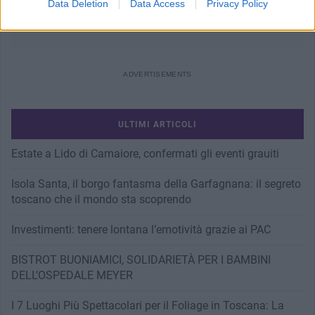
Data Deletion
Data Access
Privacy Policy
arrestato anziano
ULTIMI ARTICOLI
Estate a Lido di Camaiore, confermati gli eventi grauiti
Isola Santa, il borgo fantasma della Garfagnana: il segreto
toscano che il mondo sta scoprendo
Investimenti: tenere lontana l’emotività grazie ai PAC
BISTROT BUONIAMICI, SOLIDARIETÀ PER I BAMBINI
DELL’OSPEDALE MEYER
I 7 Luoghi Più Spettacolari per il Foliage in Toscana: La