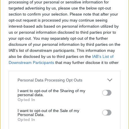
processing of your personal or sensitive information for
prevedono anche sanzioni irrogabili dall’Autorità
targeted advertising by us, please use the below opt-out
preposta per importi fino a euro 50.000,00.
section to confirm your selection. Please note that after your
opt-out request is processed you may continue seeing
Si ricorda, infatti, che il fine della normativa di cui trattasi è
interest-based ads based on personal information utilized by
quello di consentire l’individuazione di situazioni a
us or personal information disclosed to third parties prior to
your opt-out. You may separately opt-out of the further
rischio, così come tratteggiate dai specifici indicatori di
disclosure of your personal information by third parties on the
anomalia nella disponibilità dei soggetti obbligati,
IAB’s list of downstream participants. This information may
also be disclosed by us to third parties on the
IAB’s List of
funzionali poi all’invio all’U.I.F. di eventuali segnalazioni di
Downstream Participants
that may further disclose it to other
operazioni sospette connesse a motivi di riciclaggio
third parties.
o di finanziamento del terrorismo.
Personal Data Processing Opt Outs
I want to opt-out of the Sharing of my
In tale contesto, l’azione del Corpo ha come scopo quello di
personal data.
Opted In
verificare il buon funzionamento del sistema di
prevenzione antiriciclaggio, concentrando le risorse verso i
I want to opt-out of the Sale of my
Personal Data.
soggetti e i fenomeni più a rischio, ove si rileva una
Opted In
maggiore vulnerabilità all’immissione di patrimoni illeciti