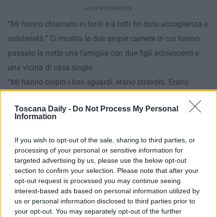
“Mi hanno chiamato in tanti e a tutti ho dato accoglienza e
solidarietà.” Ci mostra le due ampie camere in cui hanno
passato la notte una famiglia con due figli adolescenti e
una vicina di casa single.
“Mi hanno colpiti i loro sguardi, erano stravolti. Erano
sfiniti, in piedi dalle tre di notte, avevano bisogno di riposo”.
Toscana Daily -
Do Not Process My Personal
Information
Lo sguardo di Francesco parla da solo. Sguardo pulito,
sincero e spontaneo. Ha negli occhi la luce di chi ha fatto
If you wish to opt-out of the sale, sharing to third parties, or
processing of your personal or sensitive information for
un gesto piccolo ma straordinario.
targeted advertising by us, please use the below opt-out
section to confirm your selection. Please note that after your
opt-out request is processed you may continue seeing
interest-based ads based on personal information utilized by
“Questa famiglia quando è andata via non finiva mai di
us or personal information disclosed to third parties prior to
ringraziarmi. E’ stato un piacere per me, anzi sono
your opt-out. You may separately opt-out of the further