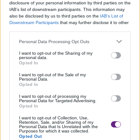
disclosure of your personal information by third parties on the
dispiaciuto che il garage dove hanno lasciato l’auto abbia
IAB’s list of downstream participants. This information may
praticato loro solo uno sconto. Non ho voluto che
also be disclosed by us to third parties on the
IAB’s List of
Downstream Participants
that may further disclose it to other
pagassero ed ho regolarizzato io col garage.
third parties.
Stasera aspetto una signora con la mamma anziana e poi
Personal Data Processing Opt Outs
ho ancora stanze. Rinnovo l’appello agli amici mugellani,
io sono qua”.
I want to opt-out of the Sharing of my
personal data.
Opted In
I want to opt-out of the Sale of my
Grazie Francesco, speriamo solo che il tuo esempio dia
Personal Data.
Opted In
origine a una catena virtuosa. Del resto siamo alle porte
I want to opt-out of processing my
del Natale e tutti sono più buoni.
Personal Data for Targeted Advertising.
Opted In
Per chi ha necessità:
I want to opt-out of Collection, Use,
Retention, Sale, and/or Sharing of my
B&B Martindago, Corso Tintori 6 (zona Santa Croce) tel.
Personal Data that Is Unrelated with the
Purposes for which it was collected.
3939324534
Opted Out