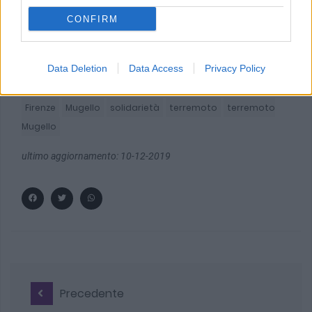
CONFIRM
Data Deletion
Data Access
Privacy Policy
TAG:
Firenze
Mugello
solidarietà
terremoto
terremoto
Mugello
ultimo aggiornamento: 10-12-2019
Precedente