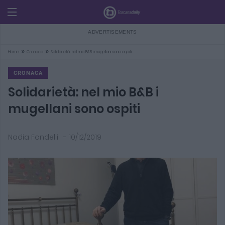
»
»
Home
Cronaca
Solidarietà: nel mio B&B i mugellani sono ospiti
CRONACA
Solidarietà: nel mio B&B i
mugellani sono ospiti
Nadia Fondelli
-
10/12/2019