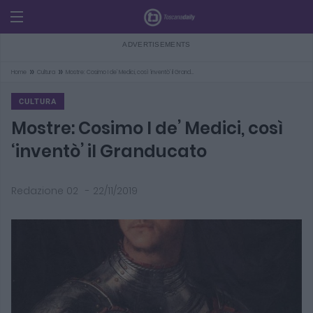
»
»
Home
Cultura
Mostre: Cosimo I de’ Medici, così ‘inventò’ il Grand…
CULTURA
Mostre: Cosimo I de’ Medici, così
‘inventò’ il Granducato
Redazione 02
-
22/11/2019