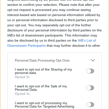
nuova fisionomia, nell’interpretare la volontà del duca
section to confirm your selection. Please note that after your
opt-out request is processed you may continue seeing
di ‘rinnovare senza rompere la tradizione’.
interest-based ads based on personal information utilized by
us or personal information disclosed to third parties prior to
Poi la parte politica, il percorso che ha segnato la storia
your opt-out. You may separately opt-out of the further
disclosure of your personal information by third parties on the
della Toscana e che qui è riproposto con documenti
IAB’s list of downstream participants. This information may
ufficiali, come i diplomi imperiali pergamenacei, che fecero
also be disclosed by us to third parties on the
IAB’s List of
Downstream Participants
that may further disclose it to other
da contrappunto all’avanzata di Cosimo nel proprio potere
third parties.
su uno Stato territoriale sempre più ampio.
Personal Data Processing Opt Outs
Uno Stato che fu organizzato in modo ‘moderno’, e nel
I want to opt-out of the Sharing of my
personal data.
quale la cultura segnava tappe via via più importanti. Al
Opted In
mecenatismo culturale di Cosimo si deve la nascita
I want to opt-out of the Sale of my
Personal Data.
dell’Accademia del Disegno, istituzione che aveva lo scopo
Opted In
di valorizzare e tutelare la produzione artistica toscana e
I want to opt-out of processing my
che ebbe come nume tutelare Michelangelo Buonarroti, del
Personal Data for Targeted Advertising.