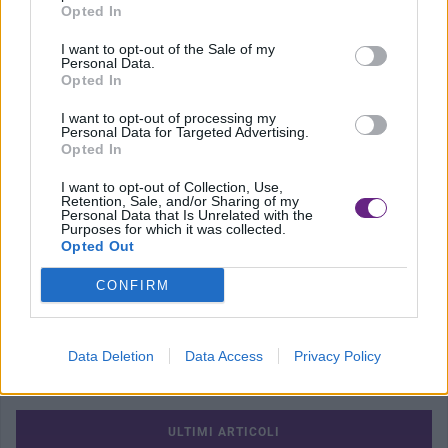
Opted In
Precedente
I want to opt-out of the Sale of my
Personal Data.
Due atlete versiliesi medaglia d’oro di
Opted In
orienteering
I want to opt-out of processing my
Personal Data for Targeted Advertising.
Opted In
I want to opt-out of Collection, Use,
Retention, Sale, and/or Sharing of my
Successivo
Personal Data that Is Unrelated with the
Purposes for which it was collected.
Borsa del Turismo Sportivo, al via
Opted Out
all’Isola d’Elba la 26esima edizione
CONFIRM
Data Deletion
Data Access
Privacy Policy
ULTIMI ARTICOLI