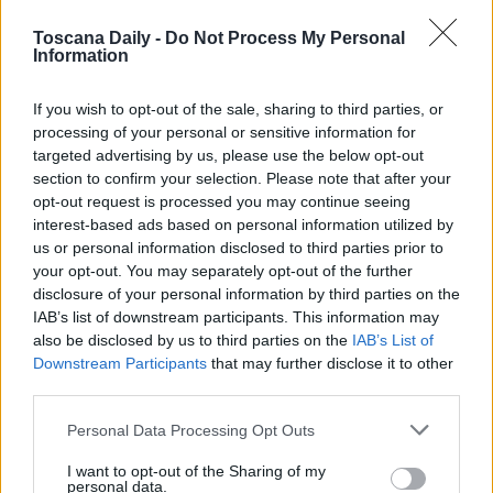
finisca come lo scorso anno quando la Supercoppa ha
Toscana Daily -
Do Not Process My Personal
Information
preso la strada di Firenze grazie a un gol di Ilaria Mauro
If you wish to opt-out of the sale, sharing to third parties, or
processing of your personal or sensitive information for
targeted advertising by us, please use the below opt-out
section to confirm your selection. Please note that after your
opt-out request is processed you may continue seeing
TAG:
interest-based ads based on personal information utilized by
us or personal information disclosed to third parties prior to
your opt-out. You may separately opt-out of the further
FIorentina
Supercoppa
disclosure of your personal information by third parties on the
IAB’s list of downstream participants. This information may
ultimo aggiornamento: 02-10-2019
also be disclosed by us to third parties on the
IAB’s List of
Downstream Participants
that may further disclose it to other
third parties.
Personal Data Processing Opt Outs
I want to opt-out of the Sharing of my
personal data.