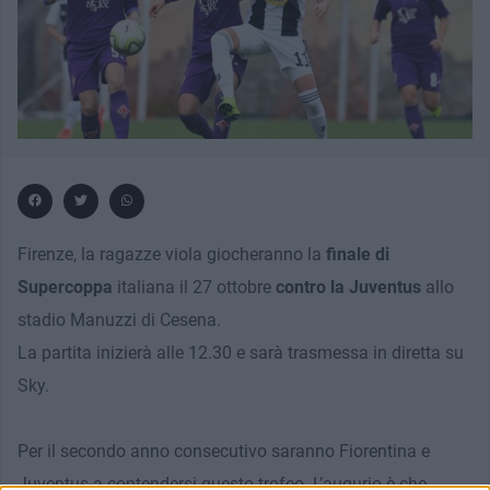
Firenze, la ragazze viola giocheranno la
finale di
Supercoppa
italiana il 27 ottobre
contro la Juventus
allo
stadio Manuzzi di Cesena.
La partita inizierà alle 12.30 e sarà trasmessa in diretta su
Sky.
Per il secondo anno consecutivo saranno Fiorentina e
Juventus a contendersi questo trofeo. L’augurio è che